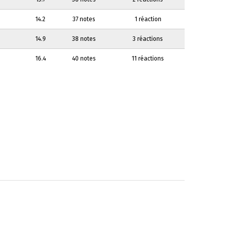
14.2
37 notes
1 réaction
14.9
38 notes
3 réactions
16.4
40 notes
11 réactions