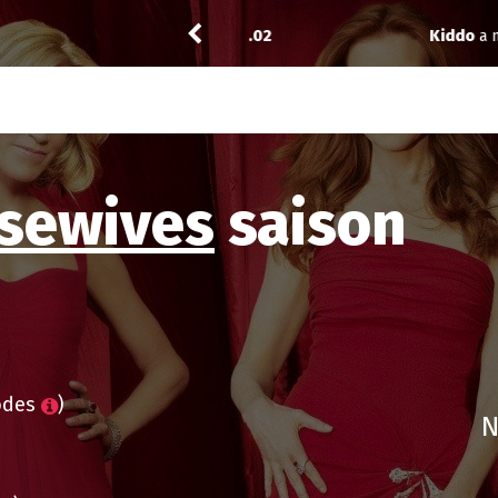
ead City 3.02
Kiddo
a noté
12
à
9-1-1: Nashvil
sewives
saison
odes
)
N