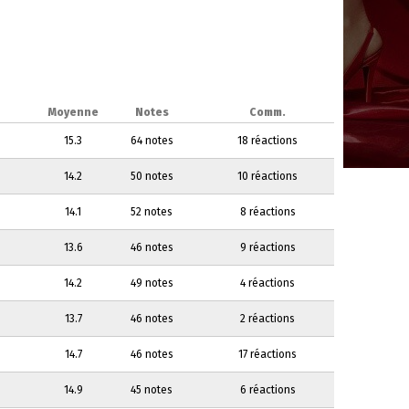
Moyenne
Notes
Comm.
15.3
64 notes
18 réactions
14.2
50 notes
10 réactions
14.1
52 notes
8 réactions
13.6
46 notes
9 réactions
14.2
49 notes
4 réactions
13.7
46 notes
2 réactions
14.7
46 notes
17 réactions
14.9
45 notes
6 réactions