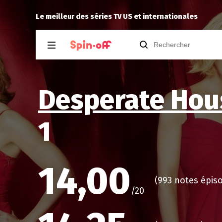
6.06
rinker
a noté
10
à
The Walking Dead: D
Le meilleur des séries TV US et internationales
Desperate Hou
1
14,00
(993 notes épis
/20