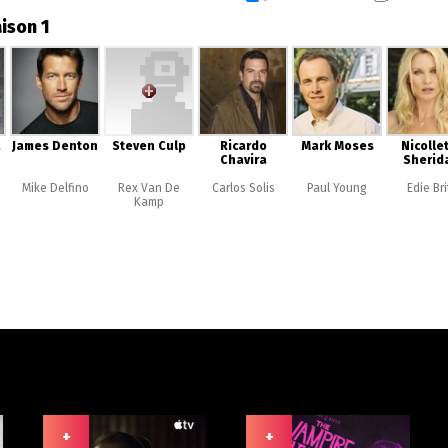
ison 1
a
James Denton
Steven Culp
Ricardo
Mark Moses
Nicolle
Chavira
Sherid
Mike Delfino
Rex Van De
Carlos Solis
Paul Young
Edie Bri
Kamp
+
+