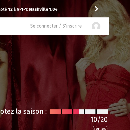
le 1.04
Puda
a noté
14
à
Widow’s
Se connecter / S'inscrire
otez la saison :
10
/20
(règles)