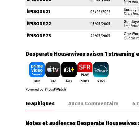
Mon mari 
Sunday i
ÉPISODE 21
08/05/2005
Deux hom
Goodbye
ÉPISODE 22
15/05/2005
Le pharm
One Won
ÉPISODE 23
22/05/2005
Quatre vo
Desperate Housewives saison 1 streaming 
Powered by
Graphiques
Aucun Commentaire
4
n
Notes et audiences Desperate Housewives 