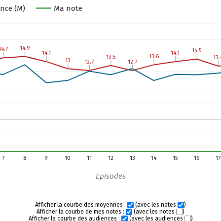
nce (M)
Ma note
14.9
14.9
14.7
14.7
14.5
14.5
14.1
14.1
14.1
14.1
13.6
13.6
13.5
13.5
13.
13.
13
13
12.7
12.7
12.7
12.7
7
8
9
10
11
12
13
14
15
16
17
Episodes
Afficher la courbe des moyennes :
(avec les notes
)
Afficher la courbe de mes notes :
(avec les notes
)
Afficher la courbe des audiences :
(avec les audiences
)