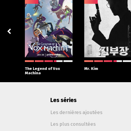
 With
The Legend of Vox
Mr. Kim
Machina
Les séries
Les dernières ajoutées
Les plus consultées