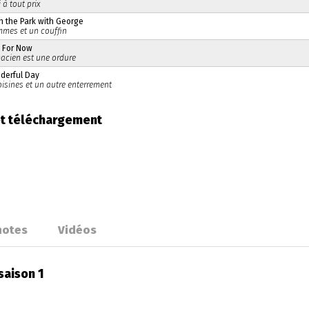
à tout prix
n the Park with George
mes et un couffin
 For Now
acien est une ordure
derful Day
isines et un autre enterrement
et téléchargement
otes
Vidéos
saison 1