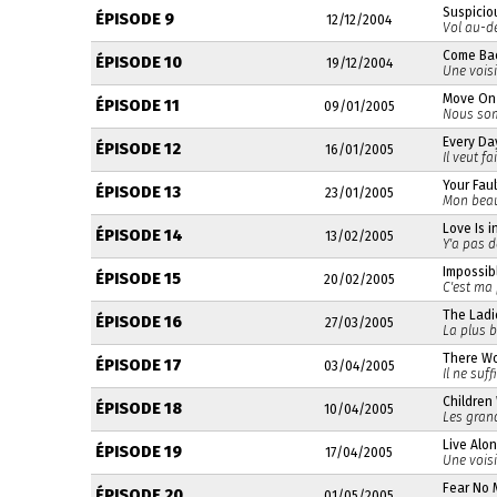
Suspicio
ÉPISODE 9
12/12/2004
Vol au-d
Come Ba
ÉPISODE 10
19/12/2004
Une vois
Move On
ÉPISODE 11
09/01/2005
Nous som
Every Day
ÉPISODE 12
16/01/2005
Il veut f
Your Faul
ÉPISODE 13
23/01/2005
Mon beau
Love Is i
ÉPISODE 14
13/02/2005
Y'a pas d
Impossib
ÉPISODE 15
20/02/2005
C'est ma 
The Lad
ÉPISODE 16
27/03/2005
La plus b
There Wo
ÉPISODE 17
03/04/2005
Il ne suf
Children 
ÉPISODE 18
10/04/2005
Les gran
Live Alon
ÉPISODE 19
17/04/2005
Une vois
Fear No 
ÉPISODE 20
01/05/2005