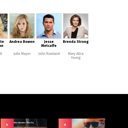
tte
Andrea Bowen
Jesse
Brenda Strong
an
Metcalfe
tt
Julie Mayer
John Rowland
Mary Alice
Young
+
+
+