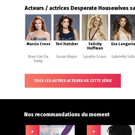
Acteurs / actrices Desperate Housewives sa
Marcia Cross
Teri Hatcher
Felicity
Eva Longori
Huffman
Bree Van De
Susan Mayer
Lynette Scavo
Gabrielle Solis
Kamp
TOUS LES AUTRES ACTEURS DE CETTE SÉRIE
Nos recommandations du moment
+
+