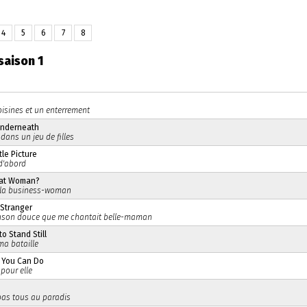
4
5
6
7
8
saison 1
oisines et un enterrement
Underneath
dans un jeu de filles
ttle Picture
d'abord
hat Woman?
 la business-woman
 Stranger
son douce que me chantait belle-maman
o Stand Still
 ma bataille
 You Can Do
pour elle
pas tous au paradis