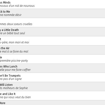
us Minds
essous d'un nid de nounous
ck to Me
ine nommée désir
mes deux soeurs cruelles
 a Little Death
aire un bébé tout seul
t
-père, mon mari et moi
n the Air
e mal à se faire du mal
le
première piscine-party
ies Who Lunch
elle pour me faire coffrer
n't Be Trumpets
fira pas d'un signe
Will Listen
ds malheurs de Sophie
e and Like It
ine qui vous veut du bien
More