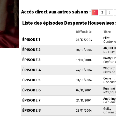
Accès direct aux autres saisons :
1
2
3
Liste des épisodes Desperate Housewives 
Diffusé le
Titre
Pilot
ÉPISODE 1
03/10/2004
Quatre v
Ah, But 
ÉPISODE 2
10/10/2004
Un chien 
Pretty Li
ÉPISODE 3
17/10/2004
Copines 
Who's t
ÉPISODE 4
24/10/2004
Blues de
Come in,
ÉPISODE 5
31/10/2004
Une chan
Running t
ÉPISODE 6
07/11/2004
Mes fils,
Anything
ÉPISODE 7
21/11/2004
Ca plane 
Guilty
ÉPISODE 8
28/11/2004
On n'ira 