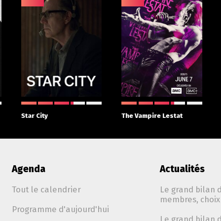
Star City
The Vampire Lestat
Agenda
Actualités
Tout le calendrier
Le grand bilan d
membres, choix 
Programme d'aujourd'hui
Le grand bilan d