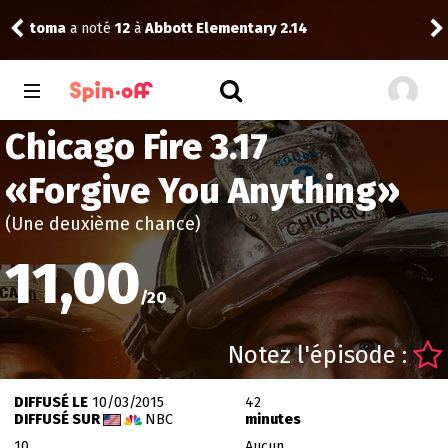
Vic
toma
a noté
12
à
Abbott Elementary 2.14
Chicago Fire 3.17
«
Forgive You Anything
»
(Une deuxième chance)
11,00
/
20
Notez l'épisode :
DIFFUSÉ LE
10/03/2015
42
DIFFUSÉ SUR
NBC
minutes
10
Aucun