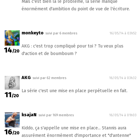
Mais c'est bien là le problème, la série manque
énormément d'ambition du point de vue de l'écriture.
monkeyto
suivi par 6 membres
16/05/14 à 03h52
AKG : c'est trop compliqué pour toi ? Tu veux plus
14
/20
d'action et de boumboum ?
AKG
suivi par 62 membres
16/05/14 à 03h32
La série c'est une mise en place perpétuelle en fait.
11
/20
ksajaN
suivi par 169 membres
16/05/14 à 01h03
Kiddo, ça s'appelle une mise en place... Stannis aura
16
/20
assurément énormément d'importance et "d'antenne"