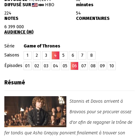
DIFFUSÉ SUR
HBO
minutes
224
54
NOTES
COMMENTAIRES
6 399 000
AUDIENCE (M)
Série
Game of Thrones
Saisons
1
2
3
4
5
6
7
8
Épisodes
01
02
03
04
05
06
07
08
09
10
Résumé
Stannis et Davos arrivent à
Bravoos pour se procurer assez
d'or afin de regagner le trône de
fer tandis que Asha Greyjoy parvient finalement à trouver son