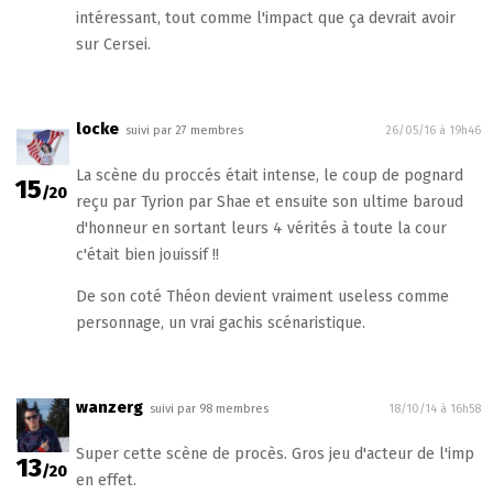
intéressant, tout comme l'impact que ça devrait avoir
sur Cersei.
locke
suivi par 27 membres
26/05/16 à 19h46
La scène du proccés était intense, le coup de pognard
15
/20
reçu par Tyrion par Shae et ensuite son ultime baroud
d'honneur en sortant leurs 4 vérités à toute la cour
c'était bien jouissif !!
De son coté Théon devient vraiment useless comme
personnage, un vrai gachis scénaristique.
wanzerg
suivi par 98 membres
18/10/14 à 16h58
Super cette scène de procès. Gros jeu d'acteur de l'imp
13
/20
en effet.