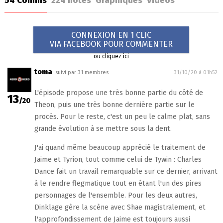
54 Comms
224
notes
Graphiques
Vidéos
CONNEXION EN 1 CLIC
VIA FACEBOOK POUR COMMENTER
ou
cliquez ici
toma
suivi par 31 membres
31/10/20 à 01h52
L'épisode propose une très bonne partie du côté de
13
/20
Theon, puis une très bonne dernière partie sur le
procès. Pour le reste, c'est un peu le calme plat, sans
grande évolution à se mettre sous la dent.
J'ai quand même beaucoup apprécié le traitement de
Jaime et Tyrion, tout comme celui de Tywin : Charles
Dance fait un travail remarquable sur ce dernier, arrivant
à le rendre flegmatique tout en étant l'un des pires
personnages de l'ensemble. Pour les deux autres,
Dinklage gère la scène avec Shae magistralement, et
l'approfondissement de Jaime est toujours aussi