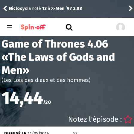
Vic24
a noté
13
à
The Best Immigrant 1.02
Game of Thrones 4.06
«
The Laws of Gods and
Men
»
(Les Lois des dieux et des hommes)
14,44
/
20
Notez l'épisode :
DIFFUSÉ LE
11/05/2014
52