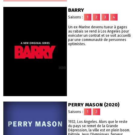
BARRY
Saisons :
1
2
3
4
Un ex-Marine devenu tueur à gages
au rabais se rend à Los Angeles pour
exécuter un contrat et se voit accueilli
par une communauté de personnes
optimistes.
PERRY MASON (2020)
Saisons :
1
2
1932, Los Angeles. Alors que le reste
du pays se remet de la Grande
Dépression, la ville est en plein boom.
Pétrole, Jeux Olympiques, ferveur