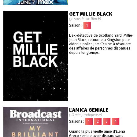
GET MILLIE BLACK
(Je suis Millie Black)
Saison :
1
L'ex-détective de Scotland Yard, Millie-
Jean Black, retourne à Kingston pour
aider la police jamaïcaine à résoudre
des affaires de personnes disparues
depuis longtemps.
L'AMICA GENIALE
(L'Amie prodigieuse)
Saisons :
1
2
3
4
Quand la plus vieille amie d’Elena
Greco semble avoir disparu sans