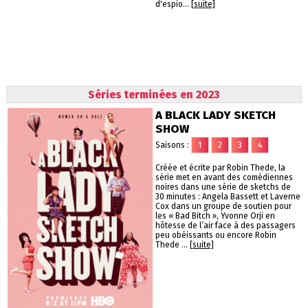
d'espio...
[suite]
Séries terminées en 2023
A BLACK LADY SKETCH
SHOW
Saisons :
1
2
3
4
Créée et écrite par Robin Thede, la
série met en avant des comédiennes
noires dans une série de sketchs de
30 minutes : Angela Bassett et Laverne
Cox dans un groupe de soutien pour
les « Bad Bitch », Yvonne Orji en
hôtesse de l’air face à des passagers
peu obéissants ou encore Robin
Thede ...
[suite]