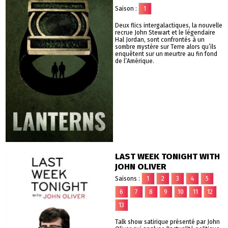
Saison :
1
Deux flics intergalactiques, la nouvelle
recrue John Stewart et le légendaire
Hal Jordan, sont confrontés à un
sombre mystère sur Terre alors qu’ils
enquêtent sur un meurtre au fin fond
de l’Amérique.
LAST WEEK TONIGHT WITH
JOHN OLIVER
Saisons :
1
2
3
4
5
6
7
8
9
10
11
12
13
Talk show satirique présenté par John