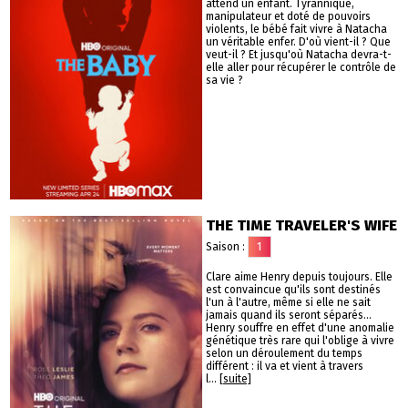
attend un enfant. Tyrannique,
manipulateur et doté de pouvoirs
violents, le bébé fait vivre à Natacha
un véritable enfer. D'où vient-il ? Que
veut-il ? Et jusqu'où Natacha devra-t-
elle aller pour récupérer le contrôle de
sa vie ?
THE TIME TRAVELER'S WIFE
Saison :
1
Clare aime Henry depuis toujours. Elle
est convaincue qu'ils sont destinés
l'un à l'autre, même si elle ne sait
jamais quand ils seront séparés...
Henry souffre en effet d'une anomalie
génétique très rare qui l'oblige à vivre
selon un déroulement du temps
différent : il va et vient à travers
l...
[suite]