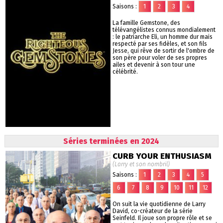
Saisons :
1
2
3
4
La famille Gemstone, des
télévangélistes connus mondialement
: le patriarche Eli, un homme dur mais
respecté par ses fidèles, et son fils
Jesse, qui rêve de sortir de l'ombre de
son père pour voler de ses propres
ailes et devenir à son tour une
célébrité.
Séries terminées en 2024
CURB YOUR ENTHUSIASM
(Larry et son nombril)
Saisons :
1
2
3
4
5
6
7
8
9
10
11
12
On suit la vie quotidienne de Larry
David, co-créateur de la série
Seinfeld. Il joue son propre rôle et se