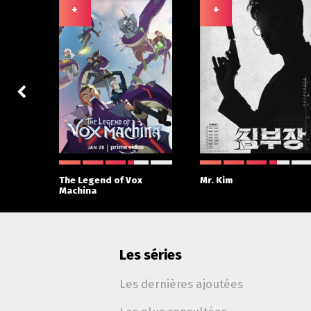
+
+
 With
The Legend of Vox
Mr. Kim
Machina
Les séries
Les dernières ajoutées