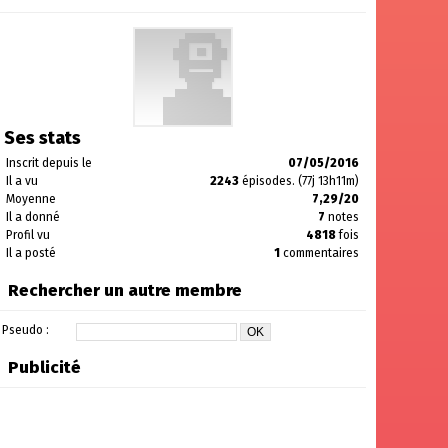
Ses stats
Inscrit depuis le
07/05/2016
Il a vu
2243
épisodes. (77j 13h11m)
Moyenne
7,29/20
Il a donné
7
notes
Profil vu
4818
fois
Il a posté
1
commentaires
Rechercher un autre membre
Pseudo :
Publicité