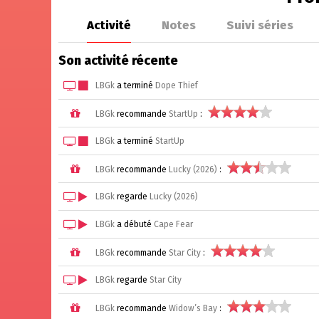
Activité
Notes
Suivi séries
Son activité récente
LBGk
a terminé
Dope Thief
LBGk
recommande
StartUp
:
LBGk
a terminé
StartUp
LBGk
recommande
Lucky (2026)
:
LBGk
regarde
Lucky (2026)
LBGk
a débuté
Cape Fear
LBGk
recommande
Star City
:
LBGk
regarde
Star City
LBGk
recommande
Widow’s Bay
: