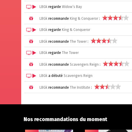
LBGk
regarde
Widow’s Bay
LBGk
recommande
King & Conqueror
:
LBGk
regarde
King & Conqueror
LBGk
recommande
The Tower
:
LBGk
regarde
The Tower
LBGk
recommande
Scavengers Reign
:
LBGk
a débuté
Scavengers Reign
LBGk
recommande
The Institute
:
Nos recommandations du moment