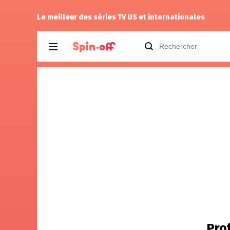
rinker
a noté
13
à
House of the Dragon 
Le meilleur des séries TV US et internationales
Prof