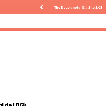
3.02
The Dude
a noté
13
à
Silo 3.05
il de LBGk