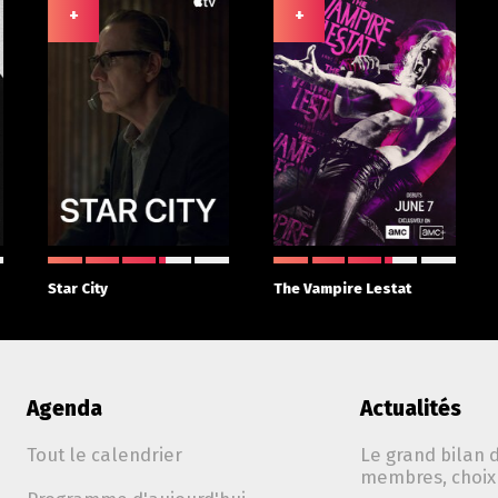
+
+
Star City
The Vampire Lestat
Agenda
Actualités
Tout le calendrier
Le grand bilan d
membres, choix 