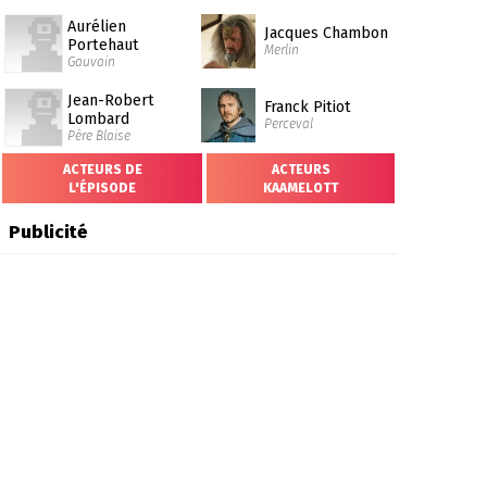
Aurélien
Jacques Chambon
Portehaut
Merlin
Gauvain
Jean-Robert
Franck Pitiot
Lombard
Perceval
Père Blaise
ACTEURS DE
ACTEURS
L'ÉPISODE
KAAMELOTT
Publicité