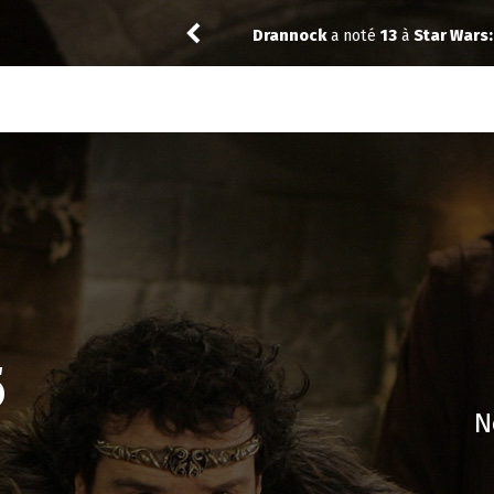
isions Presents - The Ninth Jedi 1.04
Jeje_650
a noté
13
à
My Ad
5
N