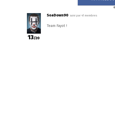
SoaDown90
suivi par 41 membres
Team Fayot !
13
/20