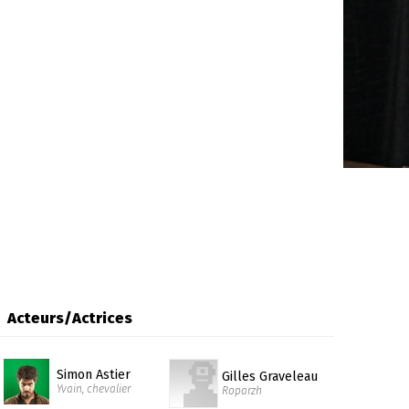
Acteurs/Actrices
Simon Astier
Gilles Graveleau
Yvain, chevalier
Roparzh