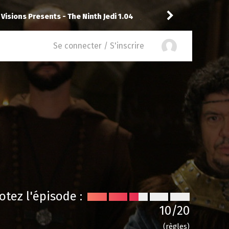
ventures With Superman 3.09
Drannock
a noté
14
Se connecter / S'inscrire
otez l'épisode :
10
/20
(règles)