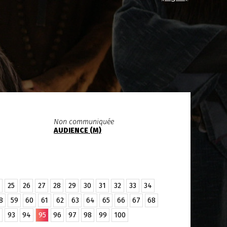
Non communiquée
AUDIENCE (M)
25
26
27
28
29
30
31
32
33
34
8
59
60
61
62
63
64
65
66
67
68
93
94
95
96
97
98
99
100