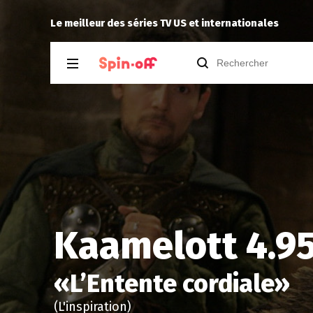
Drannock
a noté
13
à
Star Wars: V
Le meilleur des séries TV US et internationales
Kaamelott 4.9
«
L’Entente cordiale
»
(L'inspiration)