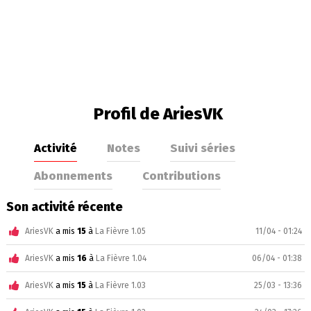
Profil de AriesVK
Activité
Notes
Suivi séries
Abonnements
Contributions
Son activité récente
AriesVK
a mis
15
à
La Fièvre 1.05
11/04 - 01:24
AriesVK
a mis
16
à
La Fièvre 1.04
06/04 - 01:38
AriesVK
a mis
15
à
La Fièvre 1.03
25/03 - 13:36