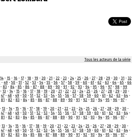
Tous les acteurs de la série
14
-
15
-
16
-
17
-
18
-
19
-
20
-
21
-
22
-
23
-
24
-
25
-
26
-
27
-
28
-
29
-
30
-
31
-
32
8
-
49
-
50
-
51
-
52
-
53
-
54
-
55
-
56
-
57
-
58
-
59
-
60
-
61
-
62
-
63
-
64
-
65
-
66
-
83
-
84
-
85
-
86
-
87
-
88
-
89
-
90
-
91
-
92
-
93
-
94
-
95
-
96
-
97
-
98
-
99
-
13
-
14
-
15
-
16
-
17
-
18
-
19
-
20
-
21
-
22
-
23
-
24
-
25
-
26
-
27
-
28
-
29
-
30
-
-
47
-
48
-
49
-
50
-
51
-
52
-
53
-
54
-
55
-
56
-
57
-
58
-
59
-
60
-
61
-
62
-
63
-
64
-
-
81
-
82
-
83
-
84
-
85
-
86
-
87
-
88
-
89
-
90
-
91
-
92
-
93
-
94
-
95
-
96
-
97
-
-
13
-
14
-
15
-
16
-
17
-
18
-
19
-
20
-
21
-
22
-
23
-
24
-
25
-
26
-
27
-
28
-
29
-
30
-
-
47
-
48
-
49
-
50
-
51
-
52
-
53
-
54
-
55
-
56
-
57
-
58
-
59
-
60
-
61
-
62
-
63
-
64
-
-
81
-
82
-
83
-
84
-
85
-
86
-
87
-
88
-
89
-
90
-
91
-
92
-
93
-
94
-
95
-
96
-
97
-
-
13
-
14
-
15
-
16
-
17
-
18
-
19
-
20
-
21
-
22
-
23
-
24
-
25
-
26
-
27
-
28
-
29
-
30
-
-
47
-
48
-
49
-
50
-
51
-
52
-
53
-
54
-
55
-
56
-
57
-
58
-
59
-
60
-
61
-
62
-
63
-
64
-
-
81
-
82
-
83
-
84
-
85
-
86
-
87
-
88
-
89
-
90
-
91
-
92
-
93
-
94
-
95
-
96
-
97
-