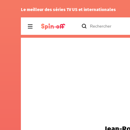
Kiddo
a noté
12
à
9-1-1: Nashville 1.04
Le meilleur des séries TV US et internationales
Jean-R