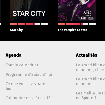
Star City
The Vampire Lestat
Agenda
Actualités
Tout le calendrier
Le grand bilan d
membres, choix 
Programme d'aujourd'hui
Le grand bilan d
Ce que vous avez raté
membres
hier
Les meilleures 
Calendrier des séries US
de Spin-off