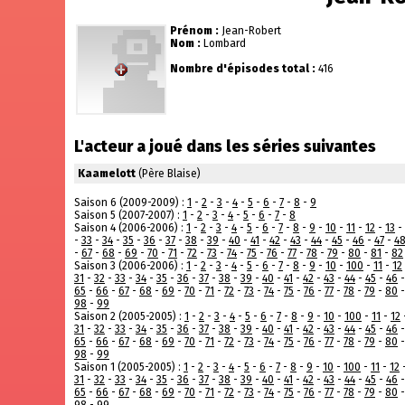
Prénom :
Jean-Robert
Nom :
Lombard
Nombre d'épisodes total :
416
L'acteur a joué dans les séries suivantes
Kaamelott
(Père Blaise)
Saison 6 (2009-2009) :
1
-
2
-
3
-
4
-
5
-
6
-
7
-
8
-
9
Saison 5 (2007-2007) :
1
-
2
-
3
-
4
-
5
-
6
-
7
-
8
Saison 4 (2006-2006) :
1
-
2
-
3
-
4
-
5
-
6
-
7
-
8
-
9
-
10
-
11
-
12
-
13
-
-
33
-
34
-
35
-
36
-
37
-
38
-
39
-
40
-
41
-
42
-
43
-
44
-
45
-
46
-
47
-
4
-
67
-
68
-
69
-
70
-
71
-
72
-
73
-
74
-
75
-
76
-
77
-
78
-
79
-
80
-
81
-
82
Saison 3 (2006-2006) :
1
-
2
-
3
-
4
-
5
-
6
-
7
-
8
-
9
-
10
-
100
-
11
-
12
31
-
32
-
33
-
34
-
35
-
36
-
37
-
38
-
39
-
40
-
41
-
42
-
43
-
44
-
45
-
46
65
-
66
-
67
-
68
-
69
-
70
-
71
-
72
-
73
-
74
-
75
-
76
-
77
-
78
-
79
-
80
98
-
99
Saison 2 (2005-2005) :
1
-
2
-
3
-
4
-
5
-
6
-
7
-
8
-
9
-
10
-
100
-
11
-
12
31
-
32
-
33
-
34
-
35
-
36
-
37
-
38
-
39
-
40
-
41
-
42
-
43
-
44
-
45
-
46
65
-
66
-
67
-
68
-
69
-
70
-
71
-
72
-
73
-
74
-
75
-
76
-
77
-
78
-
79
-
80
98
-
99
Saison 1 (2005-2005) :
1
-
2
-
3
-
4
-
5
-
6
-
7
-
8
-
9
-
10
-
100
-
11
-
12
31
-
32
-
33
-
34
-
35
-
36
-
37
-
38
-
39
-
40
-
41
-
42
-
43
-
44
-
45
-
46
65
-
66
-
67
-
68
-
69
-
70
-
71
-
72
-
73
-
74
-
75
-
76
-
77
-
78
-
79
-
80