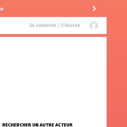
10
Puda
a laissé un comment
Se connecter / S'inscrire
RECHERCHER UN AUTRE ACTEUR