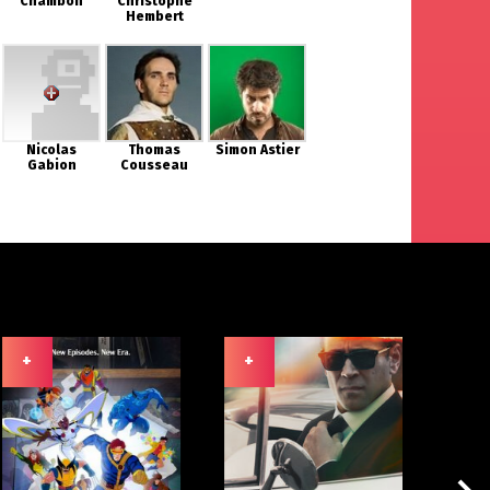
Chambon
Christophe
Hembert
Nicolas
Thomas
Simon Astier
Gabion
Cousseau
+
+
+