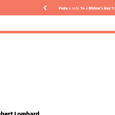
Puda
a noté
14
à
Widow’s Bay 1.
obert Lombard