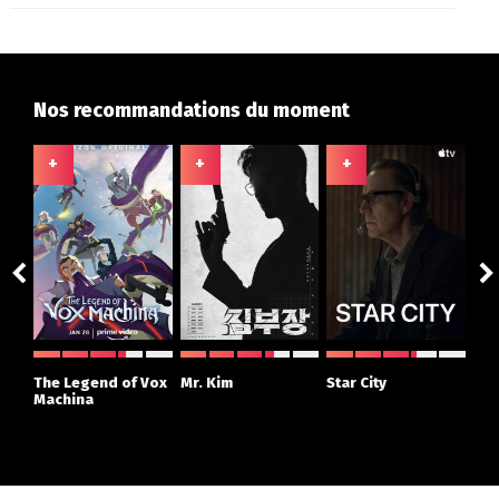
Nos recommandations du moment
+
+
+
+
ght
The Legend of Vox
Mr. Kim
Star City
The
r
Machina