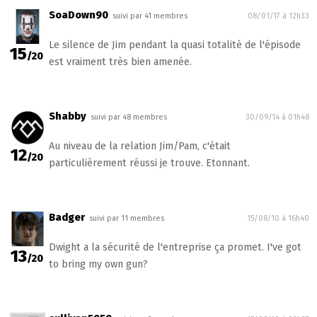
SoaDown90
suivi par 41 membres
08/01/17 à 12h33
Le silence de Jim pendant la quasi totalité de l'épisode
15
/20
est vraiment très bien amenée.
Shabby
suivi par 48 membres
30/09/14 à 01h48
Au niveau de la relation Jim/Pam, c'était
12
/20
particulièrement réussi je trouve. Etonnant.
Badger
suivi par 11 membres
15/08/10 à 16h40
Dwight a la sécurité de l'entreprise ça promet. I've got
13
/20
to bring my own gun?