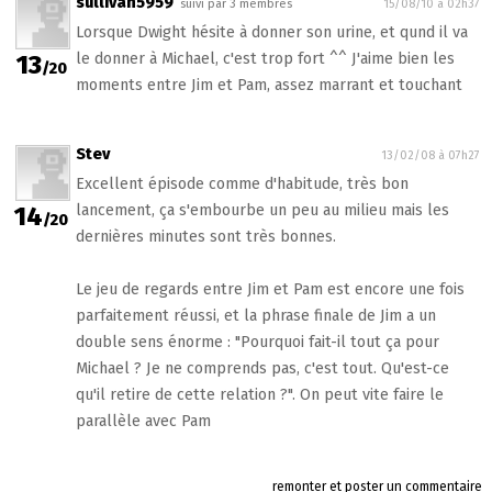
sullivan5959
suivi par 3 membres
15/08/10 à 02h37
Lorsque Dwight hésite à donner son urine, et qund il va
13
le donner à Michael, c'est trop fort ^^ J'aime bien les
/20
moments entre Jim et Pam, assez marrant et touchant
Stev
13/02/08 à 07h27
Excellent épisode comme d'habitude, très bon
14
lancement, ça s'embourbe un peu au milieu mais les
/20
dernières minutes sont très bonnes.
Le jeu de regards entre Jim et Pam est encore une fois
parfaitement réussi, et la phrase finale de Jim a un
double sens énorme : "Pourquoi fait-il tout ça pour
Michael ? Je ne comprends pas, c'est tout. Qu'est-ce
qu'il retire de cette relation ?". On peut vite faire le
parallèle avec Pam
remonter et poster un commentaire