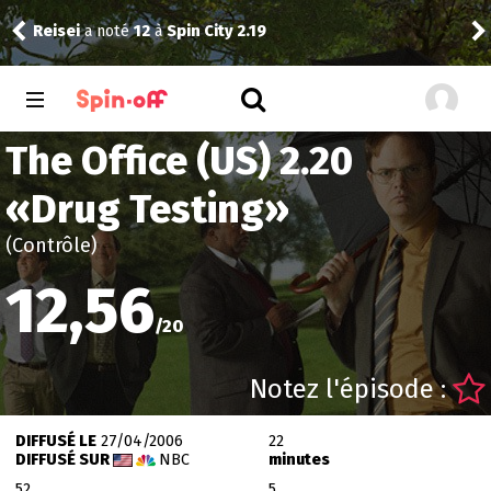
Reisei
a noté
12
à
Spin City 2.19
Reis
The Office (US) 2.20
«
Drug Testing
»
(Contrôle)
12,56
/
20
Notez l'épisode :
DIFFUSÉ LE
27/04/2006
22
DIFFUSÉ SUR
NBC
minutes
52
5