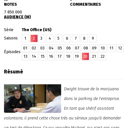
NOTES
COMMENTAIRES
7 850 000
AUDIENCE (M)
Série
The Office (US)
Saisons
1
2
3
4
5
6
7
8
9
01
02
03
04
05
06
07
08
09
10
11
12
Épisodes
13
14
15
16
17
18
19
20
21
22
Résumé
Dwight trouve de la marijuana
dans le parking de l'entreprise.
En tant que shérif assistant
volontaire, il prend cette chose très au sérieux jusqu'à demander
un test de dépistage. Ce qui inquiète Michael, qui n'est pas sans