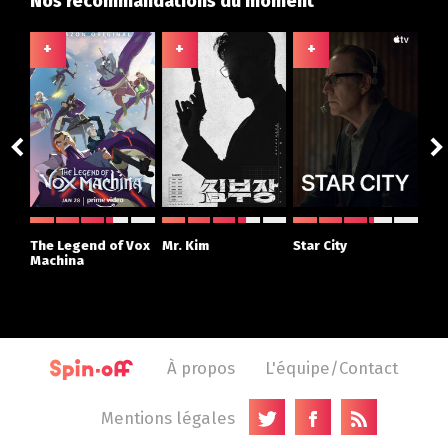
Nos recommandations du moment
+
+
+
+
ght
The Legend of Vox
Mr. Kim
Star City
The
r
Machina
À propos
L'équipe/Contact
Mentions légales