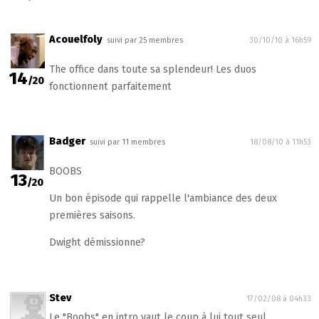
Acouelfoly
suivi par 25 membres
30/10/10 à 16h59
The office dans toute sa splendeur! Les duos
14
/20
fonctionnent parfaitement
Badger
suivi par 11 membres
18/08/10 à 11h53
BOOBS
13
/20
Un bon épisode qui rappelle l'ambiance des deux
premières saisons.
Dwight démissionne?
Stev
17/02/08 à 04h33
Le "Boobs" en intro vaut le coup à lui tout seul.