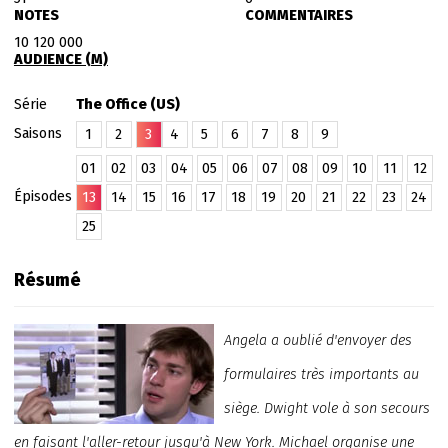
NOTES
COMMENTAIRES
10 120 000
AUDIENCE (M)
Série
The Office (US)
Saisons
1
2
3
4
5
6
7
8
9
01
02
03
04
05
06
07
08
09
10
11
12
Épisodes
13
14
15
16
17
18
19
20
21
22
23
24
25
Résumé
Angela a oublié d'envoyer des
formulaires très importants au
siège. Dwight vole à son secours
en faisant l'aller-retour jusqu'à New York. Michael organise une