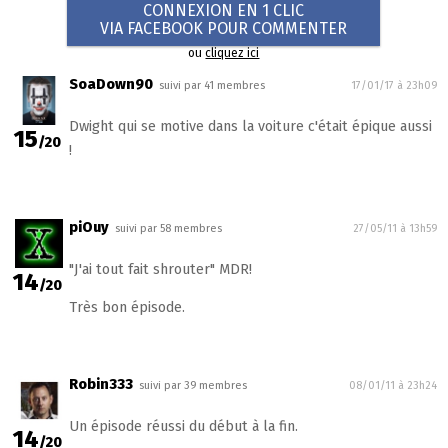
CONNEXION EN 1 CLIC
VIA FACEBOOK POUR COMMENTER
ou
cliquez ici
SoaDown90
suivi par 41 membres
17/01/17 à 23h09
Dwight qui se motive dans la voiture c'était épique aussi
15
/20
!
piOuy
suivi par 58 membres
27/05/11 à 13h59
"J'ai tout fait shrouter" MDR!
14
/20
Très bon épisode.
Robin333
suivi par 39 membres
08/01/11 à 23h24
Un épisode réussi du début à la fin.
14
/20