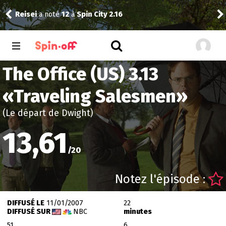
Thibol
a noté
11
à
Trying 5.05
The Office (US) 3.13
«
Traveling Salesmen
»
(Le départ de Dwight)
13,61
/
20
Notez l'épisode :
DIFFUSÉ LE
11/01/2007
22
DIFFUSÉ SUR
NBC
minutes
51
6