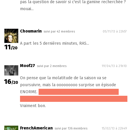
pas la question de savoir si c'est la gamine recherchée ?
mouai...
Choumarin
suivi par 42 membres
05/11/13 à 22h57
A part les 5 dernières minutes, RAS...
11
/20
Moof27
suivi par 2 membres
19/04/13 à 21h10
On pense que la molatitude de la saison va se
16
/20
poursuivre, mais la ooooooooo surprise un épisode
ENORME.
Rick qui prend la lourde responsabilité de
tuer la sophia zombifié est un haut moment de la saison.
Vraiment bon.
FrenchAmerican
suivi par 136 membres
15/02/13 à 22h49