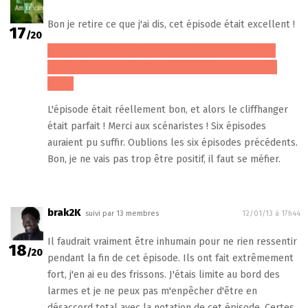
Bon je retire ce que j'ai dis, cet épisode était excellent !
17
/20
SOPHIA EST MOOORTE ! Enfin ! J'aurais pu aller aux
studios la tuer moi-même s'il fallait, je n'en pouvais
plus.
L'épisode était réellement bon, et alors le cliffhanger
était parfait ! Merci aux scénaristes ! Six épisodes
auraient pu suffir. Oublions les six épisodes précédents.
Bon, je ne vais pas trop être positif, il faut se méfier.
brak2K
suivi par 13 membres
12/01/13 à 17h44
Il faudrait vraiment être inhumain pour ne rien ressentir
18
/20
pendant la fin de cet épisode. Ils ont fait extrêmement
fort, j'en ai eu des frissons. J'étais limite au bord des
larmes et je ne peux pas m'enpêcher d'être en
désaccord total avec la notation de cet épisode. Certes,