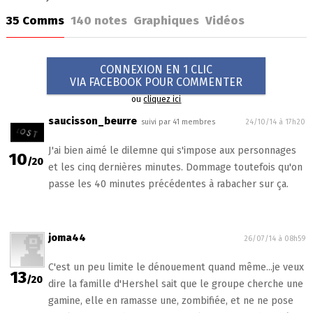
35 Comms
140
notes
Graphiques
Vidéos
CONNEXION EN 1 CLIC
VIA FACEBOOK POUR COMMENTER
ou
cliquez ici
saucisson_beurre
suivi par 41 membres
24/10/14 à 17h20
J'ai bien aimé le dilemne qui s'impose aux personnages
10
/20
et les cinq dernières minutes. Dommage toutefois qu'on
passe les 40 minutes précédentes à rabacher sur ça.
joma44
26/07/14 à 08h59
C'est un peu limite le dénouement quand même...je veux
13
/20
dire la famille d'Hershel sait que le groupe cherche une
gamine, elle en ramasse une, zombifiée, et ne ne pose