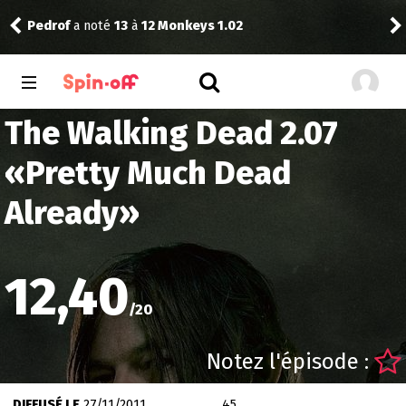
The Dude
a noté
13
à
A Knight of the Seven Kingdoms
1.03
The Walking Dead 2.07
«
Pretty Much Dead
Already
»
12,40
/
20
Notez l'épisode :
DIFFUSÉ LE
27/11/2011
45