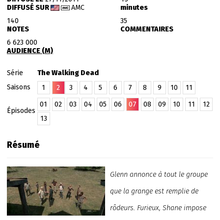
DIFFUSÉ SUR
AMC
minutes
140
35
NOTES
COMMENTAIRES
6 623 000
AUDIENCE (M)
Série
The Walking Dead
Saisons
1
2
3
4
5
6
7
8
9
10
11
01
02
03
04
05
06
07
08
09
10
11
12
Épisodes
13
Résumé
Glenn annonce à tout le groupe
que la grange est remplie de
rôdeurs. Furieux, Shane impose