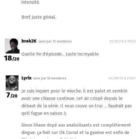
intensité.
Bref, juste génial.
brak2K
suivi par 13 membres
12/01/13 à 17h25
Quelle fin d'épisode... Juste incroyable.
18
/20
Lyrix
suivi par 55 membres
24/09/12 à 21h21
Je suis inquiet pour le mioche, il est palot et semble
7
/20
avoir une chiasse continue, cet air crispé depuis le
débaut de la série. Il nous couve un truc ... faudrait pas
qu'il fugue en saison 3.
Sinon Shane dopé aux anabolisants est complètement
dingue; ça finit sur Ok Corral et la gamine est enfin de