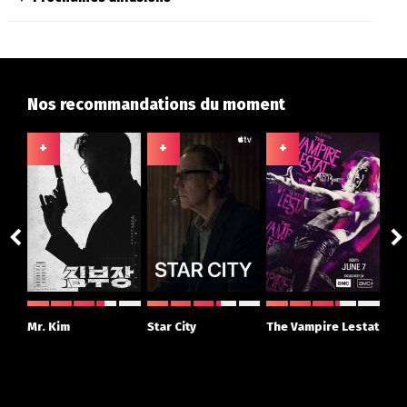
Nos recommandations du moment
+
+
+
+
ght
Mr. Kim
Star City
The Vampire Lestat
Su
r