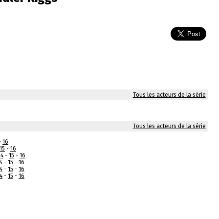
Tous les acteurs de la série
Tous les acteurs de la série
-
16
15
-
16
14
-
15
-
16
4
-
15
-
16
4
-
15
-
16
4
-
15
-
16