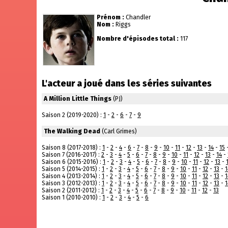
Prénom :
Chandler
Nom :
Riggs
Nombre d'épisodes total :
117
L'acteur a joué dans les séries suivantes
A Million Little Things
(PJ)
Saison 2 (2019-2020) :
1
-
2
-
6
-
7
-
9
The Walking Dead
(Carl Grimes)
Saison 8 (2017-2018) :
1
-
2
-
4
-
6
-
7
-
8
-
9
-
10
-
11
-
12
-
13
-
14
-
15
Saison 7 (2016-2017) :
2
-
3
-
4
-
5
-
6
-
7
-
8
-
9
-
10
-
11
-
12
-
13
-
14
-
Saison 6 (2015-2016) :
1
-
2
-
3
-
4
-
5
-
6
-
7
-
8
-
9
-
10
-
11
-
12
-
13
-
Saison 5 (2014-2015) :
1
-
2
-
3
-
4
-
5
-
6
-
7
-
8
-
9
-
10
-
11
-
12
-
13
-
1
Saison 4 (2013-2014) :
1
-
2
-
3
-
4
-
5
-
6
-
7
-
8
-
9
-
10
-
11
-
12
-
13
-
1
Saison 3 (2012-2013) :
1
-
2
-
3
-
4
-
5
-
6
-
7
-
8
-
9
-
10
-
11
-
12
-
13
-
1
Saison 2 (2011-2012) :
1
-
2
-
3
-
4
-
5
-
6
-
7
-
8
-
9
-
10
-
11
-
12
-
13
Saison 1 (2010-2010) :
1
-
2
-
3
-
4
-
5
-
6