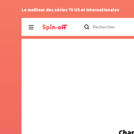
Vic24
a noté
11
à
The Fresh Prince of Be
Le meilleur des séries TV US et internationales
Chan