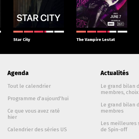
Star City
The Vampire Lestat
Agenda
Actualités
Tout le calendrier
Le grand bilan d
membres, choix 
Programme d'aujourd'hui
Le grand bilan d
Ce que vous avez raté
membres
hier
Les meilleures 
Calendrier des séries US
de Spin-off