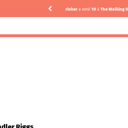
l-Air 6.06
rinker
a noté
10
à
The Walking D
dler Riggs