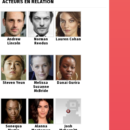
ACTEURS EN RELATION
Andrew
Norman
Lauren Cohan
Lincoln
Reedus
Steven Yeun
Melissa
Danai Gurira
Suzanne
McBride
Sonequa
Alanna
Josh