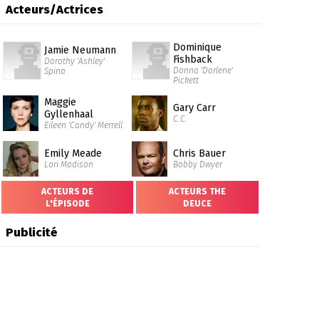
Acteurs/Actrices
Dominique
Jamie Neumann
Fishback
Dorothy 'Ashley'
Donna 'Darlene'
Spina
Pickett
Maggie
Gary Carr
Gyllenhaal
C.C.
Eileen 'Candy' Merrell
Emily Meade
Chris Bauer
Lori Madison
Bobby Dwyer
ACTEURS DE
ACTEURS THE
L'ÉPISODE
DEUCE
Publicité