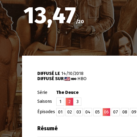
13,47
/
20
DIFFUSÉ LE
14/10/2018
DIFFUSÉ SUR
HBO
Série
The Deuce
Saisons
1
2
3
Épisodes
01
02
03
04
05
06
07
08
09
Résumé