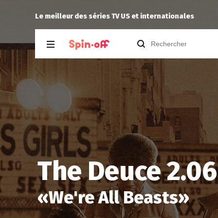
The Dude
a noté
13
à
Silo 3.05
Le meilleur des séries TV US et internationales
The Deuce 2.06
«
We're All Beasts
»