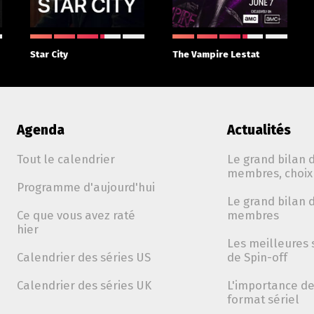
Star City
The Vampire Lestat
Agenda
Actualités
Tout le calendrier
Le grand bilan d
membres, choix 
Programme d'aujourd'hui
Le grand bilan d
Ce que vous avez raté
membres
hier
Les meilleures 
Calendrier des séries US
de Spin-off
Calendrier des séries UK
L'importance de 
format sériel