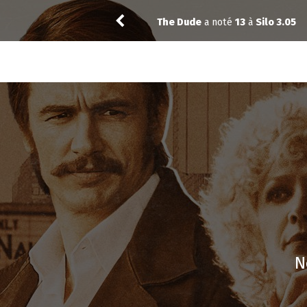
Vic24
a noté
13
à
The Best Imm
N