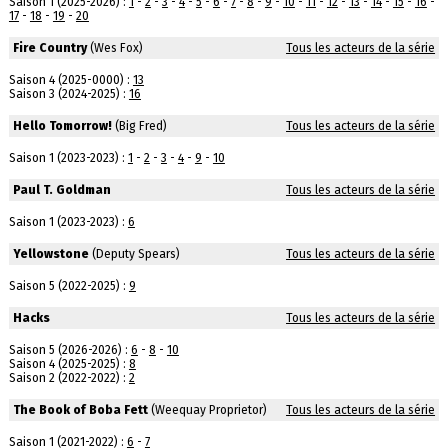
Saison 1 (2025-2026) :
1
-
2
-
3
-
4
-
5
-
6
-
7
-
8
-
9
-
10
-
11
-
12
-
13
-
14
-
15
-
16
-
17
-
18
-
19
-
20
Fire Country
(Wes Fox)
Tous les acteurs de la série
Saison 4 (2025-0000) :
13
Saison 3 (2024-2025) :
16
Hello Tomorrow!
(Big Fred)
Tous les acteurs de la série
Saison 1 (2023-2023) :
1
-
2
-
3
-
4
-
9
-
10
Paul T. Goldman
Tous les acteurs de la série
Saison 1 (2023-2023) :
6
Yellowstone
(Deputy Spears)
Tous les acteurs de la série
Saison 5 (2022-2025) :
9
Hacks
Tous les acteurs de la série
Saison 5 (2026-2026) :
6
-
8
-
10
Saison 4 (2025-2025) :
8
Saison 2 (2022-2022) :
2
The Book of Boba Fett
(Weequay Proprietor)
Tous les acteurs de la série
Saison 1 (2021-2022) :
6
-
7