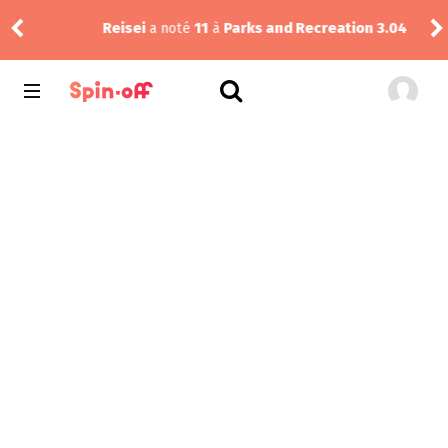
Reisei
a noté
11
à
Parks and Recreation 3.04
Dra