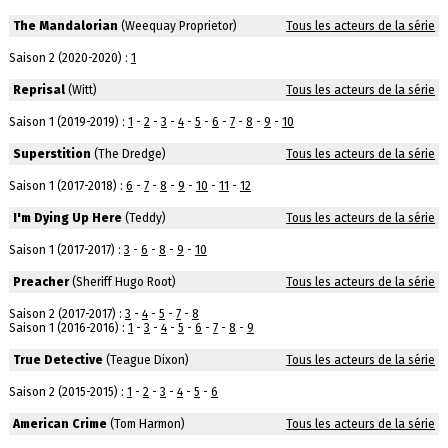
The Mandalorian
(Weequay Proprietor)
Tous les acteurs de la série
Saison 2 (2020-2020) :
1
Reprisal
(Witt)
Tous les acteurs de la série
Saison 1 (2019-2019) :
1
-
2
-
3
-
4
-
5
-
6
-
7
-
8
-
9
-
10
Superstition
(The Dredge)
Tous les acteurs de la série
Saison 1 (2017-2018) :
6
-
7
-
8
-
9
-
10
-
11
-
12
I'm Dying Up Here
(Teddy)
Tous les acteurs de la série
Saison 1 (2017-2017) :
3
-
6
-
8
-
9
-
10
Preacher
(Sheriff Hugo Root)
Tous les acteurs de la série
Saison 2 (2017-2017) :
3
-
4
-
5
-
7
-
8
Saison 1 (2016-2016) :
1
-
3
-
4
-
5
-
6
-
7
-
8
-
9
True Detective
(Teague Dixon)
Tous les acteurs de la série
Saison 2 (2015-2015) :
1
-
2
-
3
-
4
-
5
-
6
American Crime
(Tom Harmon)
Tous les acteurs de la série