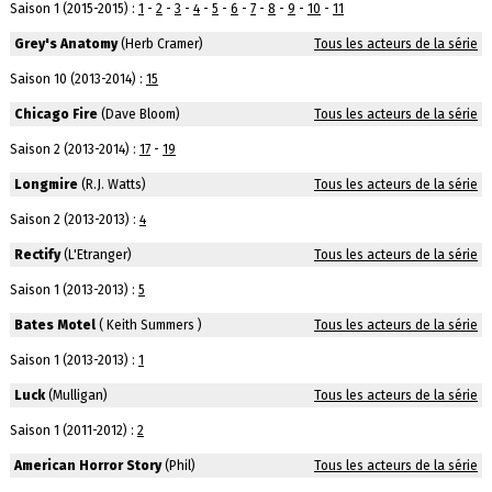
Saison 1 (2015-2015) :
1
-
2
-
3
-
4
-
5
-
6
-
7
-
8
-
9
-
10
-
11
Grey's Anatomy
(Herb Cramer)
Tous les acteurs de la série
Saison 10 (2013-2014) :
15
Chicago Fire
(Dave Bloom)
Tous les acteurs de la série
Saison 2 (2013-2014) :
17
-
19
Longmire
(R.J. Watts)
Tous les acteurs de la série
Saison 2 (2013-2013) :
4
Rectify
(L'Etranger)
Tous les acteurs de la série
Saison 1 (2013-2013) :
5
Bates Motel
( Keith Summers )
Tous les acteurs de la série
Saison 1 (2013-2013) :
1
Luck
(Mulligan)
Tous les acteurs de la série
Saison 1 (2011-2012) :
2
American Horror Story
(Phil)
Tous les acteurs de la série