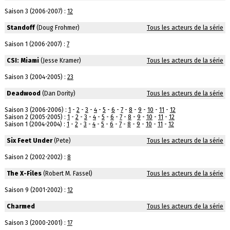
Saison 3 (2006-2007) :
12
Standoff
(Doug Frohmer)
Tous les acteurs de la série
Saison 1 (2006-2007) :
7
CSI: Miami
(Jesse Kramer)
Tous les acteurs de la série
Saison 3 (2004-2005) :
23
Deadwood
(Dan Dority)
Tous les acteurs de la série
Saison 3 (2006-2006) :
1
-
2
-
3
-
4
-
5
-
6
-
7
-
8
-
9
-
10
-
11
-
12
Saison 2 (2005-2005) :
1
-
2
-
3
-
4
-
5
-
6
-
7
-
8
-
9
-
10
-
11
-
12
Saison 1 (2004-2004) :
1
-
2
-
3
-
4
-
5
-
6
-
7
-
8
-
9
-
10
-
11
-
12
Six Feet Under
(Pete)
Tous les acteurs de la série
Saison 2 (2002-2002) :
8
The X-Files
(Robert M. Fassel)
Tous les acteurs de la série
Saison 9 (2001-2002) :
12
Charmed
Tous les acteurs de la série
Saison 3 (2000-2001) :
17