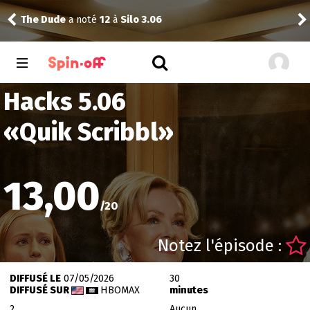
ms
The Dude
a noté
12
à
Silo 3.06
yuk
Hacks 5.06
«
Quik Scribbl
»
13,00
/
20
Notez l'épisode :
DIFFUSÉ LE
07/05/2026
30
DIFFUSÉ SUR
HBOMAX
minutes
2
Aucun