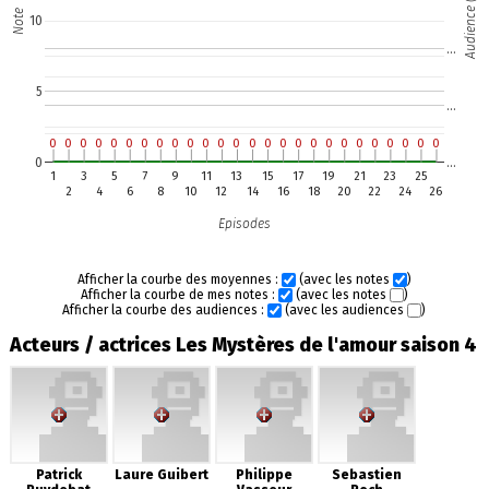
Audience (M)
Note
10
…
5
…
0
0
0
0
0
0
0
0
0
0
0
0
0
0
0
0
0
0
0
0
0
0
0
0
0
0
0
0
0
0
0
0
0
0
0
0
0
0
0
0
0
0
0
0
0
0
0
0
0
0
0
0
0
…
1
3
5
7
9
11
13
15
17
19
21
23
25
2
4
6
8
10
12
14
16
18
20
22
24
26
Episodes
Afficher la courbe des moyennes :
(avec les notes
)
Afficher la courbe de mes notes :
(avec les notes
)
Afficher la courbe des audiences :
(avec les audiences
)
Acteurs / actrices Les Mystères de l'amour saison 4
Patrick
Laure Guibert
Philippe
Sebastien