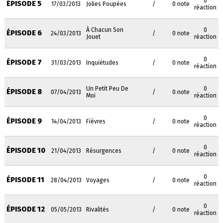
0
ÉPISODE 5
17/03/2013
Jolies Poupées
/
0 note
réaction
À Chacun Son
0
ÉPISODE 6
24/03/2013
/
0 note
Jouet
réaction
0
ÉPISODE 7
31/03/2013
Inquiétudes
/
0 note
réaction
Un Petit Peu De
0
ÉPISODE 8
07/04/2013
/
0 note
Moi
réaction
0
ÉPISODE 9
14/04/2013
Fièvres
/
0 note
réaction
0
ÉPISODE 10
21/04/2013
Résurgences
/
0 note
réaction
0
ÉPISODE 11
28/04/2013
Voyages
/
0 note
réaction
0
ÉPISODE 12
05/05/2013
Rivalités
/
0 note
réaction