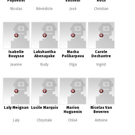
Puydebat
Vasseur
Roch
Nicolas
Bénédicte
José
Christian
Isabelle
Lakshantha
Macha
Carole
Bouysse
Abenayake
Polikarpova
Dechantre
Jeanne
Rudy
Olga
Ingrid
Laly Meignan
Lucile Marquis
Marion
Nicolas Van
Huguenin
Beveren
Laly
Chrystale
Chloé
Antoine