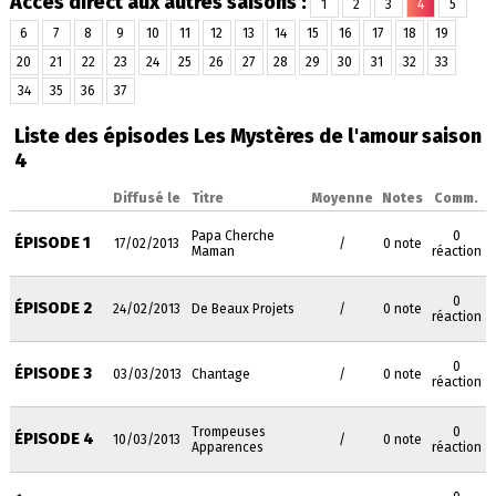
Accès direct aux autres saisons :
1
2
3
4
5
6
7
8
9
10
11
12
13
14
15
16
17
18
19
20
21
22
23
24
25
26
27
28
29
30
31
32
33
34
35
36
37
Liste des épisodes Les Mystères de l'amour saison
4
Diffusé le
Titre
Moyenne
Notes
Comm.
Papa Cherche
0
ÉPISODE 1
17/02/2013
/
0 note
Maman
réaction
0
ÉPISODE 2
24/02/2013
De Beaux Projets
/
0 note
réaction
0
ÉPISODE 3
03/03/2013
Chantage
/
0 note
réaction
Trompeuses
0
ÉPISODE 4
10/03/2013
/
0 note
Apparences
réaction