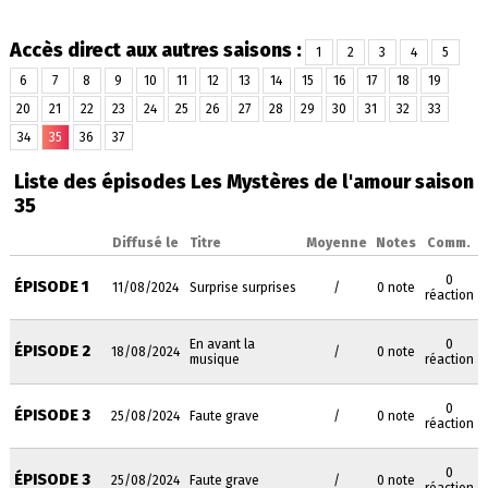
Accès direct aux autres saisons :
1
2
3
4
5
6
7
8
9
10
11
12
13
14
15
16
17
18
19
20
21
22
23
24
25
26
27
28
29
30
31
32
33
34
35
36
37
Liste des épisodes Les Mystères de l'amour saison
35
Diffusé le
Titre
Moyenne
Notes
Comm.
0
ÉPISODE 1
11/08/2024
Surprise surprises
/
0 note
réaction
En avant la
0
ÉPISODE 2
18/08/2024
/
0 note
musique
réaction
0
ÉPISODE 3
25/08/2024
Faute grave
/
0 note
réaction
0
ÉPISODE 3
25/08/2024
Faute grave
/
0 note