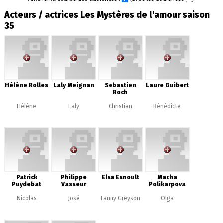
Acteurs / actrices Les Mystères de l'amour saison
35
Hélène Rolles
Laly Meignan
Sebastien
Laure Guibert
Roch
Hélène
Laly
Christian
Bénédicte
Patrick
Philippe
Elsa Esnoult
Macha
Puydebat
Vasseur
Polikarpova
Nicolas
José
Fanny Greyson
Olga