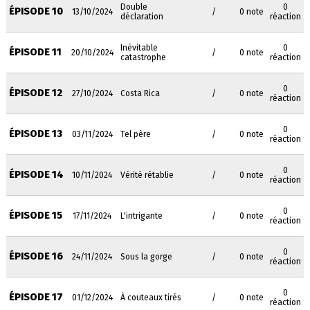
Double
0
ÉPISODE 10
13/10/2024
/
0 note
déclaration
réaction
Inévitable
0
ÉPISODE 11
20/10/2024
/
0 note
catastrophe
réaction
0
ÉPISODE 12
27/10/2024
Costa Rica
/
0 note
réaction
0
ÉPISODE 13
03/11/2024
Tel père
/
0 note
réaction
0
ÉPISODE 14
10/11/2024
Vérité rétablie
/
0 note
réaction
0
ÉPISODE 15
17/11/2024
L'intrigante
/
0 note
réaction
0
ÉPISODE 16
24/11/2024
Sous la gorge
/
0 note
réaction
0
ÉPISODE 17
01/12/2024
À couteaux tirés
/
0 note
réaction