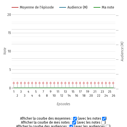
Moyenne de l'épisode
Audience (M)
Ma note
20
…
…
15
Audience (M)
…
Note
10
…
5
…
0
0
0
0
0
0
0
0
0
0
0
0
0
0
0
0
0
0
0
0
0
0
0
0
0
0
0
0
0
0
0
0
0
0
0
0
0
0
0
0
0
0
0
0
0
0
0
0
0
0
0
0
0
0
0
0
0
…
1
3
4
5
7
9
11
13
15
17
19
21
23
25
2
3
4
6
8
10
12
14
16
18
20
22
24
26
Episodes
Afficher la courbe des moyennes :
(avec les notes
)
Afficher la courbe de mes notes :
(avec les notes
)
Afficher la courbe des audiences :
(avec les audiences
)