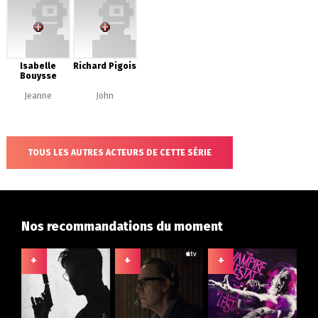
Isabelle
Richard Pigois
Bouysse
Jeanne
John
TOUS LES AUTRES ACTEURS DE CETTE SÉRIE
Nos recommandations du moment
+
+
+
+