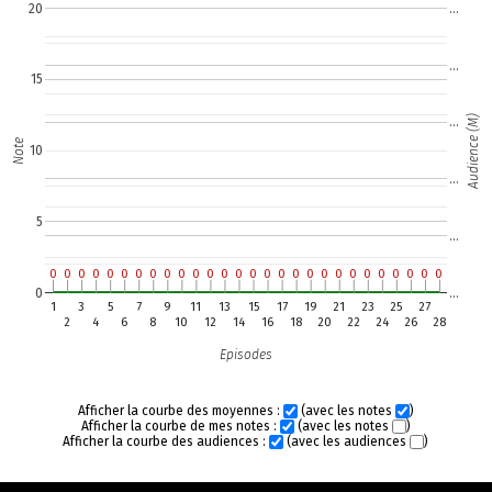
20
…
…
15
Audience (M)
…
Note
10
…
5
…
0
0
0
0
0
0
0
0
0
0
0
0
0
0
0
0
0
0
0
0
0
0
0
0
0
0
0
0
0
0
0
0
0
0
0
0
0
0
0
0
0
0
0
0
0
0
0
0
0
0
0
0
0
0
0
0
0
…
1
3
5
7
9
11
13
15
17
19
21
23
25
27
2
4
6
8
10
12
14
16
18
20
22
24
26
28
Episodes
Afficher la courbe des moyennes :
(avec les notes
)
Afficher la courbe de mes notes :
(avec les notes
)
Afficher la courbe des audiences :
(avec les audiences
)