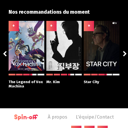
Nos recommandations du moment
+
+
+
+
The Legend of Vox
Mr. Kim
Star City
The
Machina
À propos
L'équipe/Contact