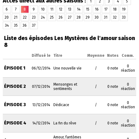
Accès direct aux autres saisons :
1
2
3
4
5
6
7
8
9
10
11
12
13
14
15
16
17
18
19
20
21
22
23
24
25
26
27
28
29
30
31
32
33
34
35
36
37
Liste des épisodes Les Mystères de l'amour saison
8
Diffusé le
Titre
Moyenne
Notes
Comm.
0
ÉPISODE 1
06/12/2014
Une nouvelle vie
/
0 note
réaction
Mensonges et
0
ÉPISODE 2
07/12/2014
/
0 note
sentiments
réaction
0
ÉPISODE 3
13/12/2014
Dédicace
/
0 note
réaction
0
ÉPISODE 4
14/12/2014
La fin du rêve
/
0 note
réaction
Amour, fantômes