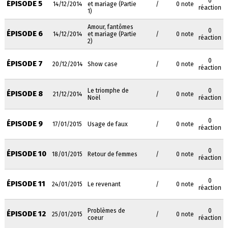
0
ÉPISODE 5
14/12/2014
et mariage (Partie
/
0 note
réaction
1)
Amour, fantômes
0
ÉPISODE 6
14/12/2014
et mariage (Partie
/
0 note
réaction
2)
0
ÉPISODE 7
20/12/2014
Show case
/
0 note
réaction
Le triomphe de
0
ÉPISODE 8
21/12/2014
/
0 note
Noël
réaction
0
ÉPISODE 9
17/01/2015
Usage de faux
/
0 note
réaction
0
ÉPISODE 10
18/01/2015
Retour de femmes
/
0 note
réaction
0
ÉPISODE 11
24/01/2015
Le revenant
/
0 note
réaction
Problèmes de
0
ÉPISODE 12
25/01/2015
/
0 note
coeur
réaction