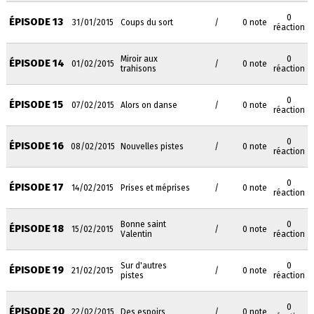
0
ÉPISODE 13
31/01/2015
Coups du sort
/
0 note
réaction
Miroir aux
0
ÉPISODE 14
01/02/2015
/
0 note
trahisons
réaction
0
ÉPISODE 15
07/02/2015
Alors on danse
/
0 note
réaction
0
ÉPISODE 16
08/02/2015
Nouvelles pistes
/
0 note
réaction
0
ÉPISODE 17
14/02/2015
Prises et méprises
/
0 note
réaction
Bonne saint
0
ÉPISODE 18
15/02/2015
/
0 note
Valentin
réaction
Sur d'autres
0
ÉPISODE 19
21/02/2015
/
0 note
pistes
réaction
0
ÉPISODE 20
22/02/2015
Des espoirs
/
0 note