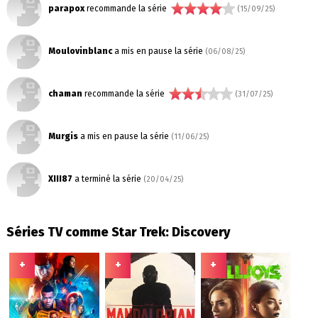
parapox
recommande la série
(15/09/25)
Moulovinblanc
a mis en pause la série
(06/08/25)
chaman
recommande la série
(31/07/25)
Murgis
a mis en pause la série
(11/06/25)
XIII87
a terminé la série
(20/04/25)
Séries TV comme Star Trek: Discovery
+
+
+