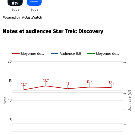
Powered by
Notes et audiences Star Trek: Discovery
Moyenne de…
Audience (M)
Moyenne de…
20
…
…
13.7
13.7
15
13.4
13.4
13.3
13.3
13
13
12.7
12.7
Audience (M)
…
Note
10
…
5
…