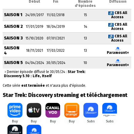
Début
Fin
Nombre
Diffusion
d'épisodes
CBS All
SAISON 1
24/09/2017
11/02/2018
15
Access
CBS All
SAISON 2
17/01/2019
18/04/2019
14
Access
CBS All
SAISON 3
15/10/2020
07/01/2021
13
Access
SAISON
18/11/2021
17/03/2022
13
4
Paramount+
SAISON 5
04/04/2024
30/05/2024
10
Paramount+
› Dernier épisode diffusé le 30/05/24 :
Star Trek:
Discovery 5.10 : Life, Itself
Cette série
est terminée
et n'aura plus d'épisode.
Star Trek: Discovery streaming et téléchargement