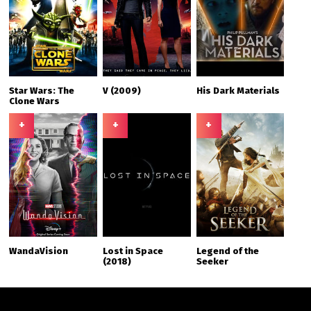
Star Wars: The
V (2009)
His Dark Materials
Clone Wars
+
+
+
WandaVision
Lost in Space
Legend of the
(2018)
Seeker