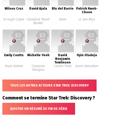
Wilson Cruz
David Ajala
Blu del Barrio
Patrick Kwok-
Choon
Dr Hugh Culber
Cleveland "Book"
Adira
Lt. Gen Rhys
Booker
Emily Coutts
Michelle Yeoh
David
Oyin Oladejo
Benjamin
Tomlinson
Keyla Detmer
Capitaine
Cosmo Traitt
Joann Owosekun
Georgiou
TOUS LES AUTRES ACTEURS STAR TREK: DISCOVERY
Comment se termine Star Trek: Discovery ?
AJOUTER UN RÉSUMÉ DE FIN DE SÉRIE