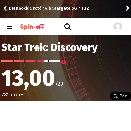
Vic24
a noté
11
à
The Best Immigrant 1.01
Star Trek: Discovery
13,00
/20
781 notes