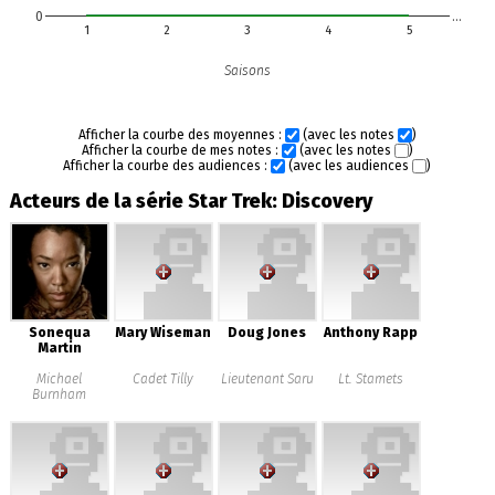
0
…
1
2
3
4
5
Saisons
Afficher la courbe des moyennes :
(avec les notes
)
Afficher la courbe de mes notes :
(avec les notes
)
Afficher la courbe des audiences :
(avec les audiences
)
Acteurs de la série Star Trek: Discovery
Sonequa
Mary Wiseman
Doug Jones
Anthony Rapp
Martin
Michael
Cadet Tilly
Lieutenant Saru
Lt. Stamets
Burnham