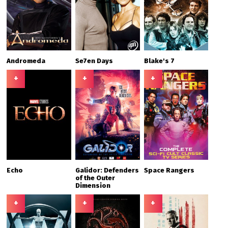
Andromeda
Se7en Days
Blake's 7
+
+
+
Echo
Galidor: Defenders
Space Rangers
of the Outer
Dimension
+
+
+