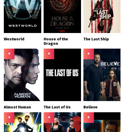
Westworld
House of the
The Last Ship
Dragon
+
+
+
Almost Human
The Last of Us
Believe
+
+
+