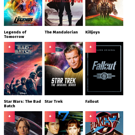
Legends of
The Mandalorian
Killjoys
Tomorrow
+
+
+
Star Wars: The Bad
Star Trek
Fallout
Batch
+
+
+