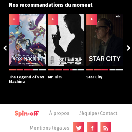
Nos recommandations du moment
+
+
+
+
ght
The Legend of Vox
Mr. Kim
Star City
The
r
Machina
À propos
L'équipe/Contact
Mentions légales