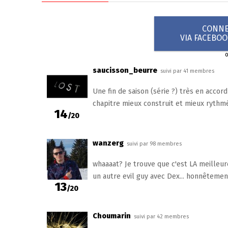
CONNEX
VIA FACEBO
saucisson_beurre
suivi par 41 membres
Une fin de saison (série ?) très en accor
chapitre mieux construit et mieux rythm
14
/20
wanzerg
suivi par 98 membres
whaaaat? Je trouve que c'est LA meilleure
un autre evil guy avec Dex... honnêtement
13
/20
Choumarin
suivi par 42 membres