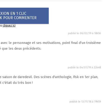
ION EN 1 CLIC
OK POUR COMMENTER
ou
cliquez ici
publié le
06/02/19 à 18h56
d avec le personnage et ses motivations, point final d'un troisième
é que les deux précédents.
publié le
04/01/19 à 22h48
 saison de daredevil. Des scènes d'anthologie, Fisk en 1er plan,
 c'était du très bon !
publié le
13/11/18 à 19h59