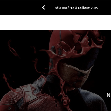
Vic24
a noté
12
à
The Best Immig
N