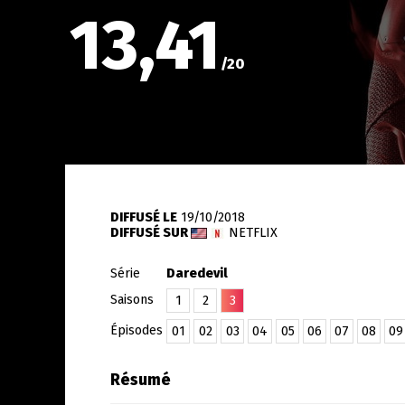
13,41
/
20
DIFFUSÉ LE
19/10/2018
DIFFUSÉ SUR
NETFLIX
Série
Daredevil
Saisons
1
2
3
Épisodes
01
02
03
04
05
06
07
08
09
Résumé