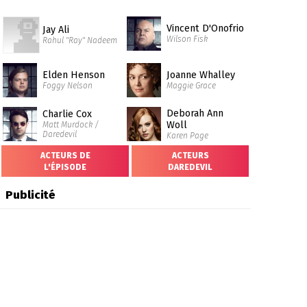
Vincent D'Onofrio
Jay Ali
Wilson Fisk
Rahul "Ray" Nadeem
Elden Henson
Joanne Whalley
Foggy Nelson
Maggie Grace
Deborah Ann
Charlie Cox
Woll
Matt Murdock /
Daredevil
Karen Page
ACTEURS DE
ACTEURS
L'ÉPISODE
DAREDEVIL
Publicité