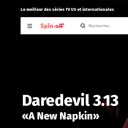
7
Niclooyd
a noté
12
à
Fallout 2.05
Le meilleur des séries TV US et internationales
Daredevil 3.13
«
A New Napkin
»