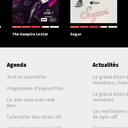
The Vampire Lestat
Sugar
Agenda
Actualités
Tout le calendrier
Le grand bilan d
membres, choix 
Programme d'aujourd'hui
Le grand bilan d
Ce que vous avez raté
membres
hier
Les meilleures 
Calendrier des séries US
de Spin-off