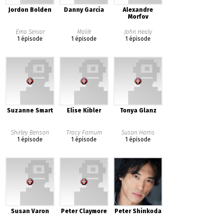
Jordon Bolden
Danny Garcia
Alexandre
Morfov
Emo Senior
Malik
John Healy
1 épisode
1 épisode
1 épisode
Suzanne Smart
Elise Kibler
Tonya Glanz
Shirley Benson
Tracy Farnum
Susan Harris
1 épisode
1 épisode
1 épisode
Susan Varon
Peter Claymore
Peter Shinkoda