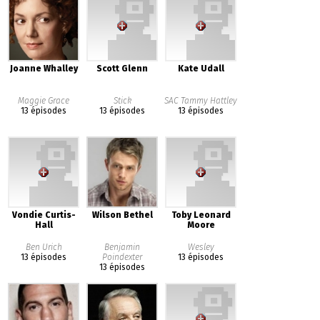
Joanne Whalley
Scott Glenn
Kate Udall
Maggie Grace
Stick
SAC Tammy Hattley
13 épisodes
13 épisodes
13 épisodes
Vondie Curtis-
Wilson Bethel
Toby Leonard
Hall
Moore
Ben Urich
Benjamin
Wesley
13 épisodes
Poindexter
13 épisodes
13 épisodes