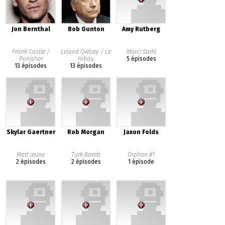
Jon Bernthal
Bob Gunton
Amy Rutberg
Frank Castle /
Leland Owlsey / Le
Marci Stahl
Punisher
Hibou
5 épisodes
13 épisodes
13 épisodes
Skylar Gaertner
Rob Morgan
Jaxon Folds
Matt jeune
Turk Barett
Orphan #1
2 épisodes
2 épisodes
1 épisode