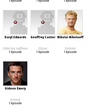
1 épisode
1 épisode
1 épisode
Daryl Edwards
Geoffrey Cantor
Nikolai Nikolaeff
Détective Hoffman
Ellison
Vladimir
1 épisode
1 épisode
1 épisode
Gideon Emery
Anatoly
1 épisode