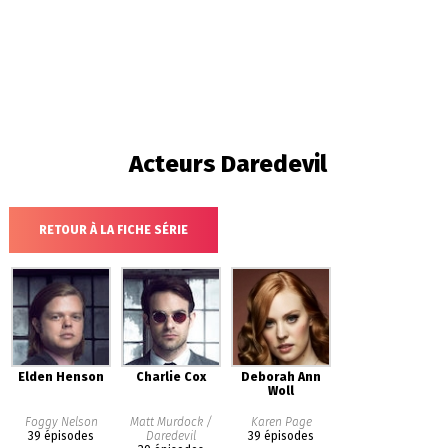
Acteurs
Daredevil
RETOUR À LA FICHE SÉRIE
Elden Henson
Charlie Cox
Deborah Ann
Woll
Foggy Nelson
Matt Murdock /
Karen Page
39 épisodes
Daredevil
39 épisodes