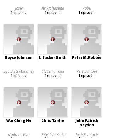
Josie
Mr Prohashka
Nobu
1 épisode
1 épisode
1 épisode
Royce Johnson
J. Tucker Smith
Peter McRobbie
Sgt. Brett Mahoney
Clyde Farnum
Père Lantom
1 épisode
1 épisode
1 épisode
Wai Ching Ho
Chris Tardio
John Patrick
Hayden
Madame Gao
Détective Blake
Jack Murdock