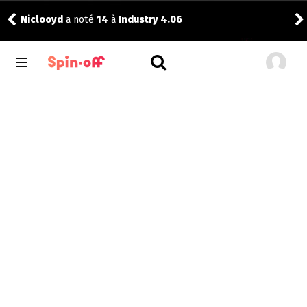
Niclooyd
a noté
14
à
Industry 4.06
Reis