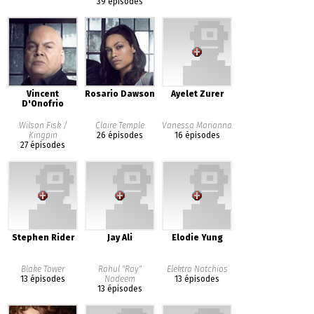
39 épisodes
Vincent
Rosario Dawson
Ayelet Zurer
D'Onofrio
Wilson Fisk /
Claire Temple
Vanessa Marianna
Kingpin
26 épisodes
16 épisodes
27 épisodes
Stephen Rider
Jay Ali
Elodie Yung
Blake Tower
Rahul "Ray"
Elektra Natchios
13 épisodes
Nadeem
13 épisodes
13 épisodes