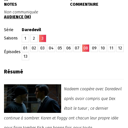
NOTES
COMMENTAIRE
Non communiquée
AUDIENCE (M)
Série
Daredevil
Saisons
1
2
3
01
02
03
04
05
06
07
08
09
10
11
12
Épisodes
13
Résumé
Nadeem coopère avec Daredevil
après avoir compris que Dex
était le tueur ; ce dernier
continue à sombrer. Karen et Foggy ont chacun leur propre idée
pour faire tomber Fisk une bonne fois pour toute.