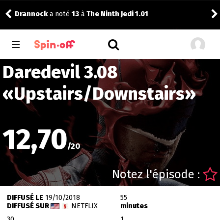
Drannock
a noté
13
à
The Ninth Jedi 1.01
Nic
Daredevil 3.08
«
Upstairs/Downstairs
»
12,70
/
20
Notez l'épisode :
DIFFUSÉ LE
19/10/2018
55
DIFFUSÉ SUR
NETFLIX
minutes
30
1