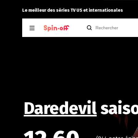
 5.07
Niclooyd
a noté
12
à
Fallout 2.05
Le meilleur des séries TV US et internationales
Daredevil
saiso