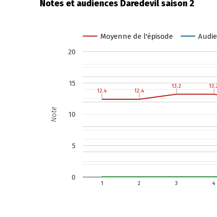
Notes et audiences Daredevil saison 2
Moyenne de l'épisode
Audie
20
15
13.2
13.2
13.
13.
12.4
12.4
12.4
12.4
Note
10
5
0
1
2
3
4