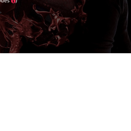
sodes
)