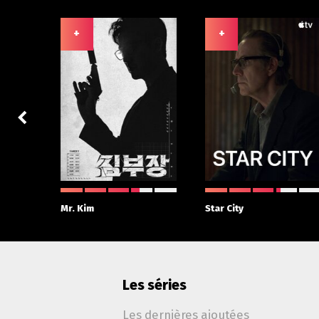
+
+
 With
Mr. Kim
Star City
Les séries
Les dernières ajoutées