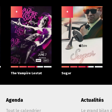
+
+
The Vampire Lestat
Sugar
Agenda
Actualités
Tout le calendrier
Le grand bilan d