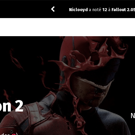
Vic24
a noté
12
à
The Best I
n 2
N