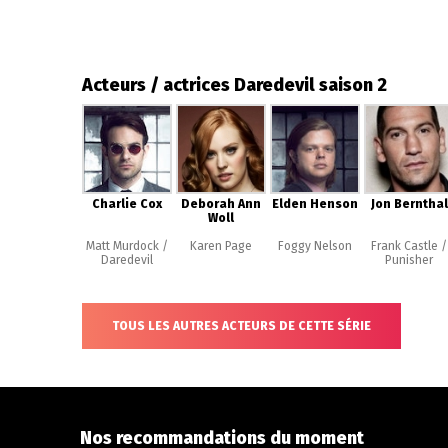
Acteurs / actrices Daredevil saison 2
Charlie Cox
Deborah Ann
Elden Henson
Jon Bernthal
Woll
Matt Murdock /
Karen Page
Foggy Nelson
Frank Castle /
Daredevil
Punisher
TOUS LES AUTRES ACTEURS DE CETTE SÉRIE
Nos recommandations du moment