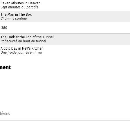
Seven Minutes in Heaven
Sept minutes au paradis
The Man in The Box
L'homme confiné
.380
The Dark at the End of the Tunnel
L'obscurité au bout du tunnel
A Cold Day in Hell's Kitchen
Une froide journée en hiver
ement
déos