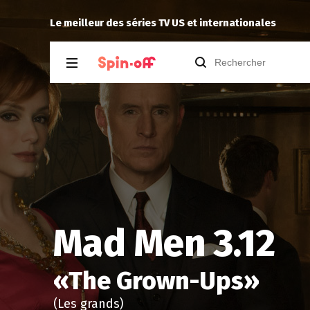
Reisei
a noté
13
à
Spin City 2.13
Le meilleur des séries TV US et internationales
Mad Men 3.12
«
The Grown-Ups
»
(Les grands)