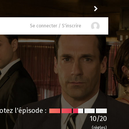
 in the Middle: Life's Still Unfair
Lily
recommande
D.P.
Se connecter / S'inscrire
otez l'épisode :
10
/20
(règles)