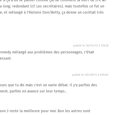
me si ça a du se passer comme ça) de comment la mort de JFK ait
ça long, redondant (cf. Les secrétaires), mais toutefois ce fut un
e, et mélangé à l'histoire Don/Betty, ça donne un cocktail très
publié le
26/04/13 à 12h28
Kennedy mélangé aux problèmes des personnages, c'était
essant.
publié le
06/08/11 à 00h40
ses que tu dis mais c'est un vaste débat. Il y'a parfois des
ent, parfois en avance sur leur temps...
son 3 reste la meilleure pour moi. Bon les autres sont