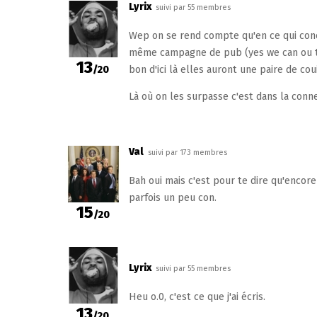
Lyrix
suivi par 55 membres
Wep on se rend compte qu'en ce qui conce
même campagne de pub (yes we can ou to
13
/20
bon d'ici là elles auront une paire de cou
Là où on les surpasse c'est dans la conne
Val
suivi par 173 membres
Bah oui mais c'est pour te dire qu'encore
parfois un peu con.
15
/20
Lyrix
suivi par 55 membres
Heu o.0, c'est ce que j'ai écris.
13
/20