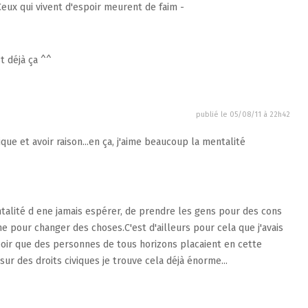
Ceux qui vivent d'espoir meurent de faim -
t déjà ça ^^
publié le
05/08/11 à 22h42
que et avoir raison...en ça, j'aime beaucoup la mentalité
talité d ene jamais espérer, de prendre les gens pour des cons
e pour changer des choses.C'est d'ailleurs pour cela que j'avais
poir que des personnes de tous horizons placaient en cette
ur des droits civiques je trouve cela déjà énorme...