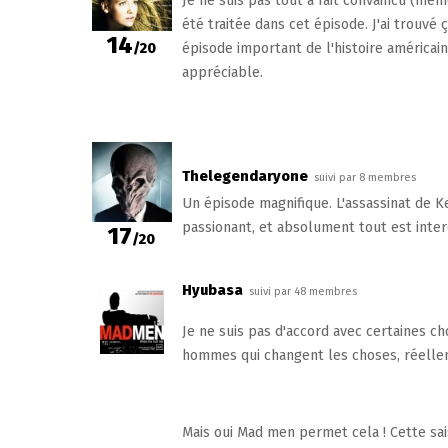
Je ne suis pas tout à fait convaincu (mê
été traitée dans cet épisode. J'ai trouvé 
14
/20
épisode important de l'histoire américain
appréciable.
Thelegendaryone
suivi par 8 membres
Un épisode magnifique. L'assassinat de 
passionant, et absolument tout est inter
17
/20
Hyubasa
suivi par 48 membres
Je ne suis pas d'accord avec certaines cho
hommes qui changent les choses, réellem
Mais oui Mad men permet cela ! Cette sai