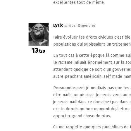
excellentes tout de même.
Lyrix
suivi par 55 membres
Faire évoluer les droits civiques c'est b
populations qui subissaient un traitement
13
/20
En tout cas à cette époque là comme aujo
le racisme influait énormément sur la soc
attendent quoique ce soit d'un gouvernem
autre penchant américain, self made man
Personnelement je ne dirais pas que les
être naïfs, on né ainsi. Je serais venu a
je serais naïf dans ce domaine (pas dans 
existe depuis un bon moment déjà et on
apporter grand chose de plus.
Ca me rappelle quelques punchlines de L