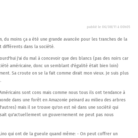
publié le
06/08/11 à 00h05
ien, du moins ça a été une grande avancée pour les tranches de la
 différents dans la société.
urd'hui j'ai du mal à concevoir que des blancs (pas des noirs car
iété américaine, donc un semblant d'égalité était bien loin)
ent. Sa croute on se la fait comme dirait mon vieux. Je suis plus
.
 Américains sont cons mais comme nous tous ils ont tendance à
u monde dans une forêt en Amazonie peinard au milieu des arbres
d'autres) mais il se trouve qu'on est né dans une société qui
 sait qu'actuellement un gouvernement ne peut pas nous
ino qui ont de la gueule quand même: - On peut coffrer un