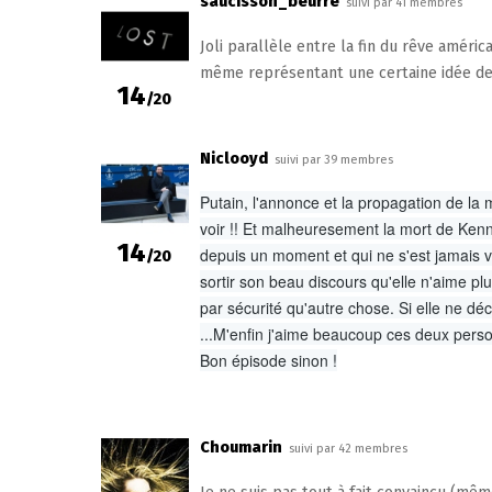
saucisson_beurre
suivi par 41 membres
Joli parallèle entre la fin du rêve améric
même représentant une certaine idée de
14
/20
Niclooyd
suivi par 39 membres
Putain, l'annonce et la propagation de la
voir !! Et malheuresement la mort de Kenned
14
depuis un moment et qui ne s'est jamais vr
/20
sortir son beau discours qu'elle n'aime plu
par sécurité qu'autre chose. Si elle ne déc
...M'enfin j'aime beaucoup ces deux person
Bon épisode sinon !
Choumarin
suivi par 42 membres