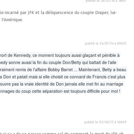
publié le
28/02/16 à 18h57
ain incarné par JFK et la déliquescence du couple Draper, lui-
 l'Amérique.
publié le
24/07/14 à 00h12
 mort de Kennedy, ce moment toujours aussi glaçant et pénible à 
y sonne aussi la fin du couple Don/Betty qui battait de l'aile 
aiment remis de l'affaire Bobby Barret ... Maintenant, Betty a beau 
s Don et patati mais si elle choisit ce connard de Francis c'est plus 
ouvre pas la vraie identité de Don jamais elle met fin au marriage 
nages du coup cette séparation est toujours difficile pour moi ! 
publié le
03/06/13 à 10h09