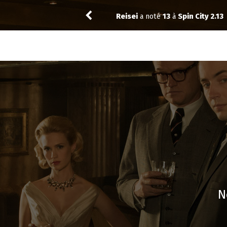
Myotome
recommande
Malcolm
N