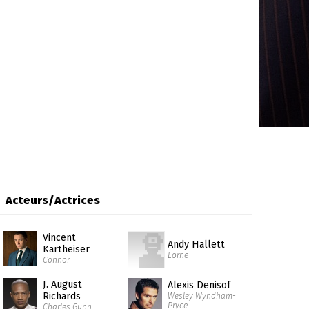
Acteurs/Actrices
Vincent
Andy Hallett
Kartheiser
Lorne
Connor
J. August
Alexis Denisof
Richards
Wesley Wyndham-
Pryce
Charles Gunn