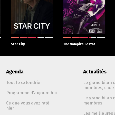
Star City
The Vampire Lestat
Agenda
Actualités
Tout le calendrier
Le grand bilan d
membres, choix 
Programme d'aujourd'hui
Le grand bilan d
Ce que vous avez raté
membres
hier
Les meilleures 