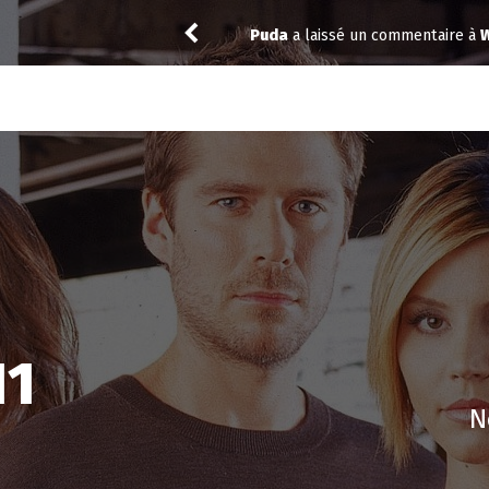
commentaire à
Widow’s Bay 1.10
toma
a not
11
N