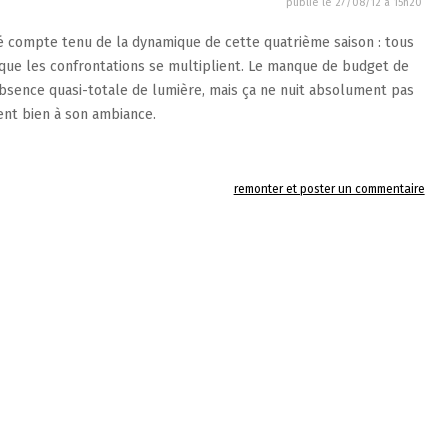
publié le
27/08/12 à 15h20
é compte tenu de la dynamique de cette quatrième saison : tous
 que les confrontations se multiplient. Le manque de budget de
'absence quasi-totale de lumière, mais ça ne nuit absolument pas
ment bien à son ambiance.
remonter et poster un commentaire