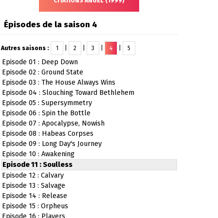
CITATIONS ANGEL (1999)
Épisodes de la saison 4
Autres saisons :
1
|
2
|
3
|
4
|
5
Episode 01 : Deep Down
Episode 02 : Ground State
Episode 03 : The House Always Wins
Episode 04 : Slouching Toward Bethlehem
Episode 05 : Supersymmetry
Episode 06 : Spin the Bottle
Episode 07 : Apocalypse, Nowish
Episode 08 : Habeas Corpses
Episode 09 : Long Day's Journey
Episode 10 : Awakening
Episode 11 : Soulless
Episode 12 : Calvary
Episode 13 : Salvage
Episode 14 : Release
Episode 15 : Orpheus
Episode 16 : Players