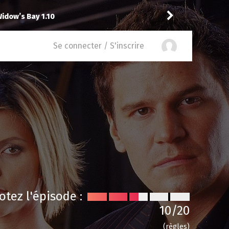
Vic
é
12
à
Abbott Elementary 2.14
Se connecter / S'inscrire
otez l'épisode :
10
/20
(règles)