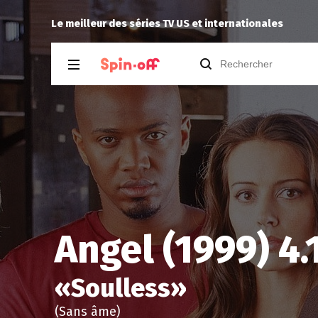
 Bay 1.10
Puda
a laissé un 
Le meilleur des séries TV US et internationales
Angel (1999) 4.
«
Soulless
»
(Sans âme)