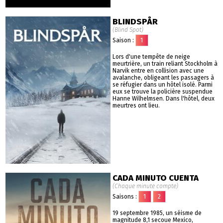
BLINDSPÅR
(Blind Spot)
Saison :
1
Lors d'une tempête de neige
meurtrière, un train reliant Stockholm à
Narvik entre en collision avec une
avalanche, obligeant les passagers à
se réfugier dans un hôtel isolé. Parmi
eux se trouve la policière suspendue
Hanne Wilhelmsen. Dans l'hôtel, deux
meurtres ont lieu.
CADA MINUTO CUENTA
(Chaque minute compte)
Saisons :
1
2
19 septembre 1985, un séisme de
magnitude 8,1 secoue Mexico,