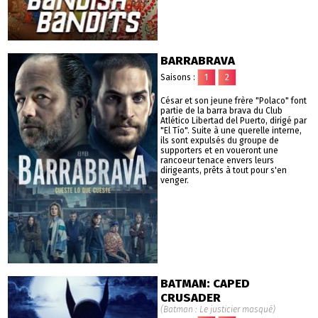
BARRABRAVA
Saisons :
1
2
César et son jeune frère "Polaco" font
partie de la barra brava du Club
Atlético Libertad del Puerto, dirigé par
"El Tío". Suite à une querelle interne,
ils sont expulsés du groupe de
supporters et en voueront une
rancoeur tenace envers leurs
dirigeants, prêts à tout pour s'en
venger.
BATMAN: CAPED
CRUSADER
(Batman : Le justicier masqué)