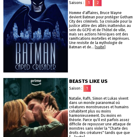
Saisons :
1
2
Homme d'affaires, Bruce Wayne
devient Batman pour protéger Gotham
City des criminels. Sa croisade pour la
justice attire des alliés inattendus au
sein du GCPD et de l'hôtel de ville,
mais ses actions héroïques ont des
ramifications mortelles et imprévues.
Une revisite de la mythologie de
Batman et de...
[suite]
BEASTS LIKE US
Saison :
1
Natalie, Raffi, Simon et Lukas vivent
dans un monde paranormal où
créatures monstrueuses et humains
cohabitent plus ou moins
harmonieusement. Du moins en
théorie. Parce qu'il est parfois assez
difficile de repousser une attaque de
monstres sans violer la "Charte des
droits des créatures" tandis que que