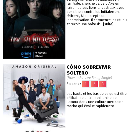
familiale, cherche l'aide d'Ake en
raison de ses liens ancestraux avec
des rituels contre lui. Initialement
réticent, Ake accepte une
indemnisation. Il commence les rituels
et reçoit une boîte d'...
[suite]
CÓMO SOBREVIVIR
SOLTERO
(How to Survive Being Single)
Saisons :
1
2
3
Les hauts et les bas de ce qu’est être
célibataire et à la recherche de
l'amour dans une culture mexicaine
macho qui évolue rapidement.