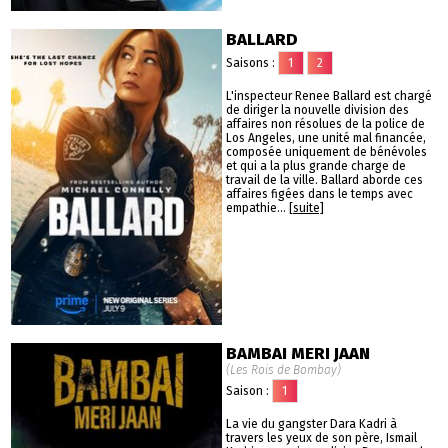
BALLARD
Saisons :
1
2
L'inspecteur Renee Ballard est chargé
de diriger la nouvelle division des
affaires non résolues de la police de
Los Angeles, une unité mal financée,
composée uniquement de bénévoles
et qui a la plus grande charge de
travail de la ville. Ballard aborde ces
affaires figées dans le temps avec
empathie...
[suite]
BAMBAI MERI JAAN
(Les Rois de Bombay)
Saison :
1
La vie du gangster Dara Kadri à
travers les yeux de son père, Ismail