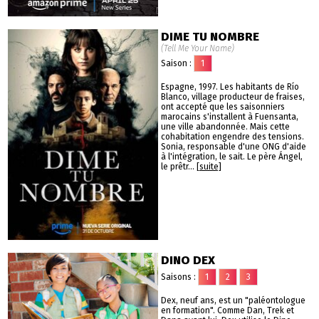
DIME TU NOMBRE
(Tell Me Your Name)
Saison :
1
Espagne, 1997. Les habitants de Río
Blanco, village producteur de fraises,
ont accepté que les saisonniers
marocains s'installent à Fuensanta,
une ville abandonnée. Mais cette
cohabitation engendre des tensions.
Sonia, responsable d'une ONG d'aide
à l'intégration, le sait. Le père Ángel,
le prêtr...
[suite]
DINO DEX
Saisons :
1
2
3
Dex, neuf ans, est un "paléontologue
en formation". Comme Dan, Trek et