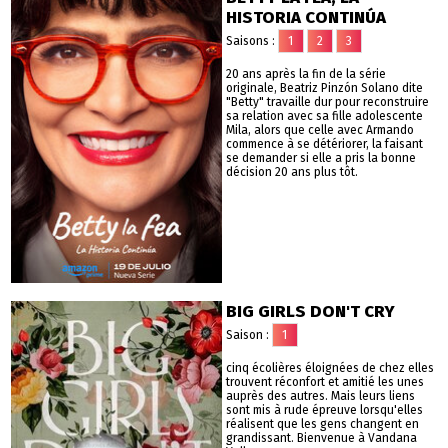
HISTORIA CONTINÚA
Saisons :
1
2
3
20 ans après la fin de la série
originale, Beatriz Pinzón Solano dite
"Betty" travaille dur pour reconstruire
sa relation avec sa fille adolescente
Mila, alors que celle avec Armando
commence à se détériorer, la faisant
se demander si elle a pris la bonne
décision 20 ans plus tôt.
BIG GIRLS DON'T CRY
Saison :
1
cinq écolières éloignées de chez elles
trouvent réconfort et amitié les unes
auprès des autres. Mais leurs liens
sont mis à rude épreuve lorsqu'elles
réalisent que les gens changent en
grandissant. Bienvenue à Vandana