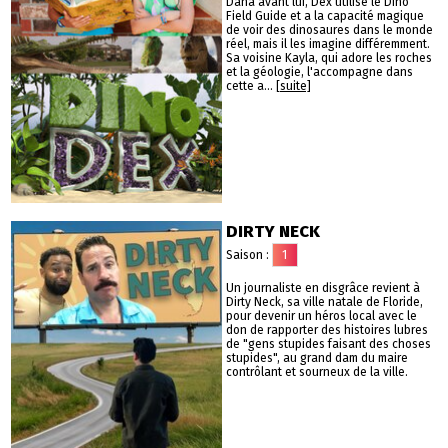
Dana avant lui, Dex utilise le Dino
Field Guide et a la capacité magique
de voir des dinosaures dans le monde
réel, mais il les imagine différemment.
Sa voisine Kayla, qui adore les roches
et la géologie, l'accompagne dans
cette a...
[suite]
DIRTY NECK
Saison :
1
Un journaliste en disgrâce revient à
Dirty Neck, sa ville natale de Floride,
pour devenir un héros local avec le
don de rapporter des histoires lubres
de "gens stupides faisant des choses
stupides", au grand dam du maire
contrôlant et sourneux de la ville.