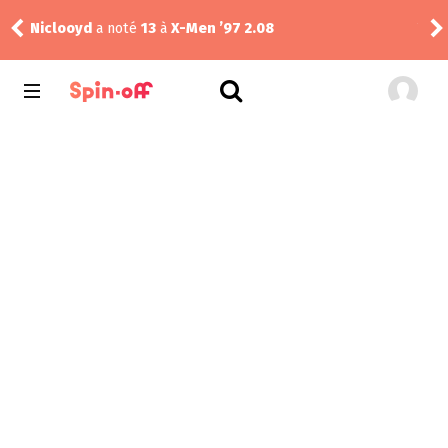
Vic24
a noté
13
à
The Best Immigrant 1.02
craz