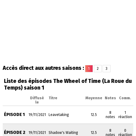
Accès direct aux autres saisons :
1
2
3
Liste des épisodes The Wheel of Time (La Roue du
Temps) saison 1
Diffusé
Titre
Moyenne
Notes
Comm.
le
8
1
ÉPISODE 1
19/11/2021
Leavetaking
12.5
notes
réaction
8
0
ÉPISODE 2
19/11/2021
Shadow's Waiting
12.5
notes
réaction