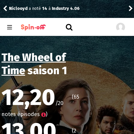
Niclooyd
a noté
14
à
Industry 4.06
Reis
The Wheel of
Time
saison 1
12,20
(65
/20
notes épisodes
)
13,00
(2