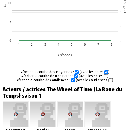
Audience (M)
Note
10
…
5
…
0
…
1
2
3
4
5
6
7
8
Episodes
Afficher la courbe des moyennes :
(avec les notes
)
Afficher la courbe de mes notes :
(avec les notes
)
Afficher la courbe des audiences :
(avec les audiences
)
Acteurs / actrices The Wheel of Time (La Roue du
Temps) saison 1