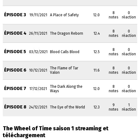
8
0
ÉPISODE 3
19/11/2021
A Place of Safety
12.0
notes
réaction
8
0
ÉPISODE 4
26/11/2021
The Dragon Reborn
12.4
notes
réaction
8
0
ÉPISODE 5
03/12/2021
Blood Calls Blood
12.5
notes
réaction
The Flame of Tar
8
0
ÉPISODE 6
10/12/2021
11.6
Valon
notes
réaction
The Dark Along the
8
0
ÉPISODE 7
17/12/2021
12.0
Ways
notes
réaction
9
1
ÉPISODE 8
24/12/2021
The Eye of the World
12.3
notes
réaction
The Wheel of Time saison 1 streaming et
téléchargement