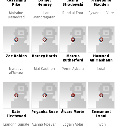
Rosamund
Daniel
Josha
Madeleine
Pike
Henney
Stradowski
Madden
Moiraine
al'Lan
Rand al'Thor
Egwene al'Vere
Damodred
Mandragoran
Zoe Robins
Barney Harris
Marcus
Hammed
Rutherford
Animashaun
Nynaeve
Mat Cauthon
Perrin Aybara
Loial
al'Meara
Kate
Priyanka Bose
Álvaro Morte
Emmanuel
Fleetwood
Imani
Liandrin Guirale
Alanna Mosvani
Logain Ablar
Ihvon