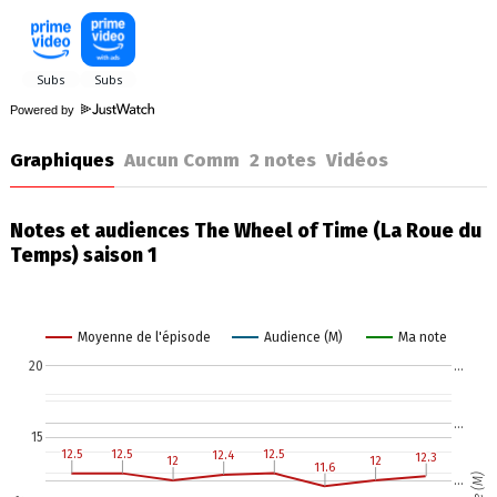
Powered by
Graphiques
Aucun Comm
2
notes
Vidéos
Notes et audiences The Wheel of Time (La Roue du
Temps) saison 1
Moyenne de l'épisode
Audience (M)
Ma note
20
…
…
15
12.5
12.5
12.5
12.5
12.5
12.5
12.4
12.4
12.3
12.3
12
12
12
12
11.6
11.6
…