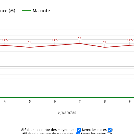
nce (M)
Ma note
14
14
13.5
13.5
13.5
13.5
13.5
13.5
13
13
13
13
4
5
6
7
8
9
Episodes
Afficher la courbe des moyennes :
(avec les notes
)