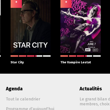
+
+
Star City
The Vampire Lestat
Agenda
Actualités
Tout le calendrier
Le grand bilan d
membres, choix 
Programme d'aujourd'hui