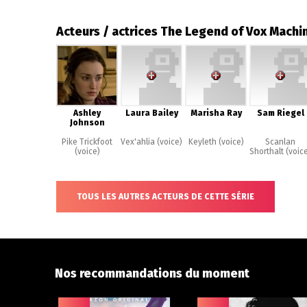
Acteurs / actrices The Legend of Vox Machi
Ashley
Laura Bailey
Marisha Ray
Sam Riegel
Johnson
Pike Trickfoot
Vex'ahlia (voice)
Keyleth (voice)
Scanlan
(voice)
Shorthalt (voic
TOUS LES AUTRES ACTEURS DE CETTE SÉRIE
Nos recommandations du moment