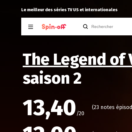
yukisoma35
a noté
14
à
Stuart Fails to Save the Universe
Le meilleur des séries TV US et internationales
The Legend of
saison 2
13,40
(23 notes épiso
/20