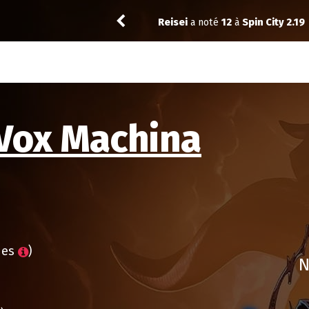
 1.01
Reisei
a noté
12
à
Spin City 2.19
 Vox Machina
des
)
N