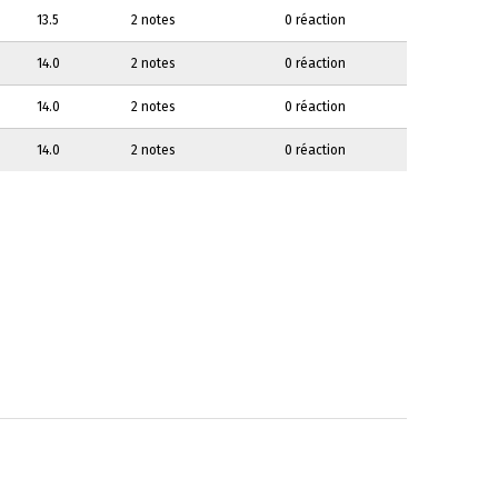
13.5
2 notes
0 réaction
14.0
2 notes
0 réaction
14.0
2 notes
0 réaction
14.0
2 notes
0 réaction