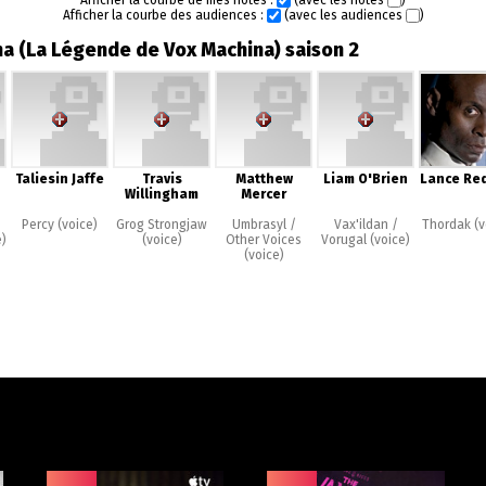
Afficher la courbe de mes notes :
(avec les notes
)
Afficher la courbe des audiences :
(avec les audiences
)
na (La Légende de Vox Machina) saison 2
Taliesin Jaffe
Travis
Matthew
Liam O'Brien
Lance Re
Willingham
Mercer
Percy (voice)
Grog Strongjaw
Umbrasyl /
Vax'ildan /
Thordak (v
e)
(voice)
Other Voices
Vorugal (voice)
(voice)