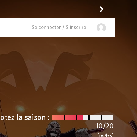
Reisei
a noté
12
à
Spin City 2.18
Se connecter / S'inscrire
otez la saison :
10
/20
(règles)