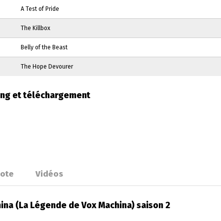
A Test of Pride
The Killbox
Belly of the Beast
The Hope Devourer
ing et téléchargement
ote
Vidéos
ina (La Légende de Vox Machina) saison 2