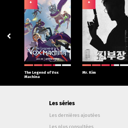
+
+
 With
The Legend of Vox
Mr. Kim
Machina
Les séries
Les dernières ajoutées
Les plus consultées