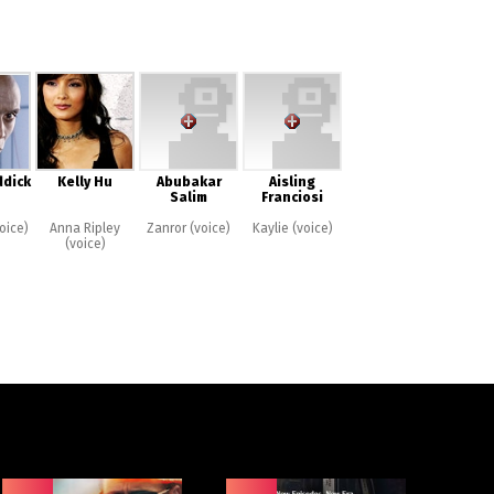
ddick
Kelly Hu
Abubakar
Aisling
Salim
Franciosi
oice)
Anna Ripley
Zanror (voice)
Kaylie (voice)
(voice)