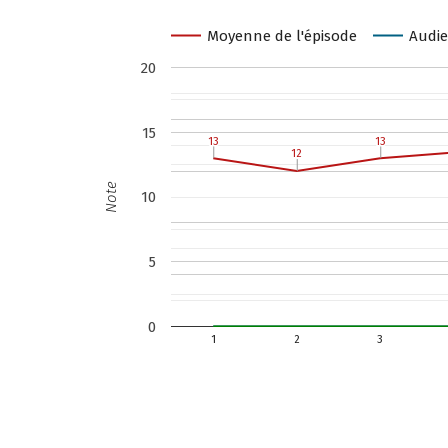
Moyenne de l'épisode
Audie
20
15
13
13
13
13
12
12
Note
10
5
0
1
2
3