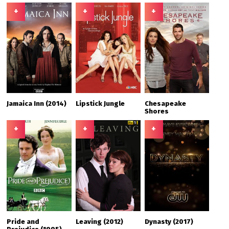
+
+
+
Jamaica Inn (2014)
Lipstick Jungle
Chesapeake
Shores
+
+
+
Pride and
Leaving (2012)
Dynasty (2017)