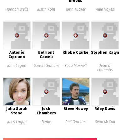
Brooks
Hannah Wells
Justin Kohl
John Tucker
Allie Hayes
Antonio
Belmont
Khobe Clarke
Stephen Kalyn
Cipriano
Cameli
John Logan
Garrett Graham
Beau Maxwell
Dean Di
Laurentis
Julia Sarah
Josh
Steve Howey
Riley Davis
Stone
Chambers
Jules Logan
Birdie
Phil Graham
Sean McCall