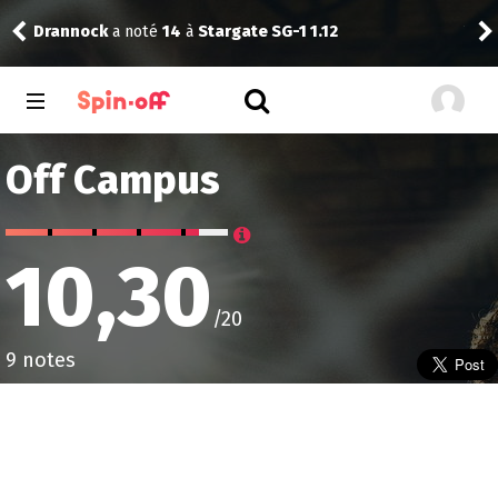
te SG-1 1.12
Vic24
a noté
11
à
The Best Immigrant 
Off Campus
10,30
/20
9 notes