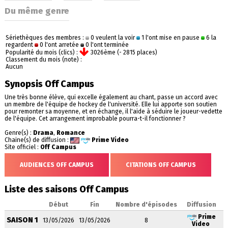
Du même genre
Sériethèques des membres :
0 veulent la voir
1 l'ont mise en pause
6 la
regardent
0 l'ont arretée
0 l'ont terminée
Popularité du mois (clics) :
3026ème (- 2815 places)
Classement du mois (note) :
Aucun
Synopsis Off Campus
Une très bonne élève, qui excelle également au chant, passe un accord avec
un membre de l'équipe de hockey de l'université. Elle lui apporte son soutien
pour remonter sa moyenne, et en échange, il l'aide à séduire le joueur-vedette
de l'équipe. Cet arrangement improbable pourra-t-il fonctionner ?
Genre(s) :
Drama
,
Romance
Chaine(s) de diffusion :
Prime Video
Site officiel :
Off Campus
AUDIENCES OFF CAMPUS
CITATIONS OFF CAMPUS
Liste des saisons Off Campus
Début
Fin
Nombre d'épisodes
Diffusion
Prime
SAISON 1
13/05/2026
13/05/2026
8
Video