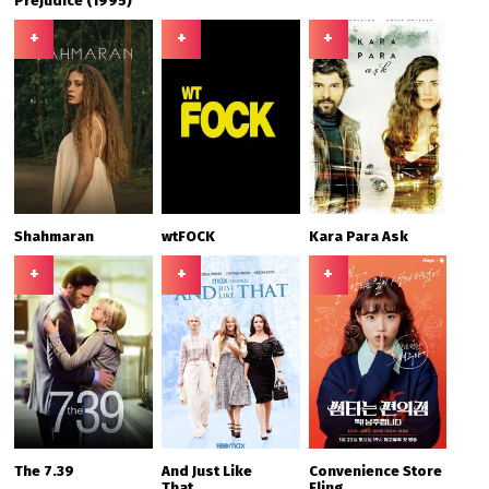
Prejudice (1995)
+
+
+
Shahmaran
wtFOCK
Kara Para Ask
+
+
+
The 7.39
And Just Like
Convenience Store
That...
Fling