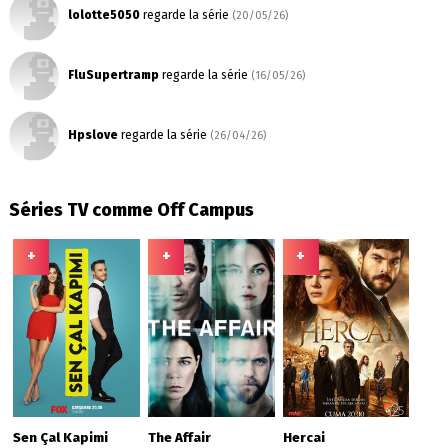
lolotte5050
regarde la série
(20/05/26)
FluSupertramp
regarde la série
(16/05/26)
Hpslove
regarde la série
(26/04/26)
Séries TV comme Off Campus
+
+
+
Sen Çal Kapimi
The Affair
Hercai