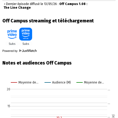
› Dernier épisode diffusé le 13/05/26 :
Off Campus 1.08 :
The Line Change
Off Campus streaming et téléchargement
Powered by
Notes et audiences Off Campus
Moyenne de…
Audience (M)
Moyenne de…
20
…
…
15
…
10.3
10.3