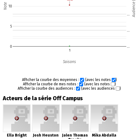
Audience (M)
Note
10
…
5
…
0
…
1
Saisons
Afficher la courbe des moyennes :
(avec les notes
)
Afficher la courbe de mes notes :
(avec les notes
)
Afficher la courbe des audiences :
(avec les audiences
)
Acteurs de la série Off Campus
Ella Bright
Josh Heuston
Jalen Thomas
Mika Abdalla