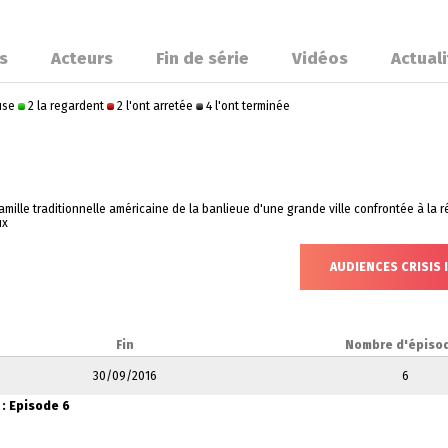
s
Acteurs
Fin de série
Vidéos
Actual
ause
2 la regardent
2 l'ont arretée
4 l'ont terminée
 famille traditionnelle américaine de la banlieue d'une grande ville confrontée à la 
ux
AUDIENCES CRISIS 
Fin
Nombre d'épiso
30/09/2016
6
 : Episode 6