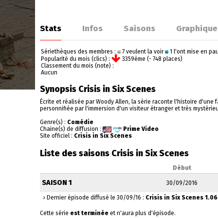
Stats
Infos
Saisons
Graphique
Sériethèques des membres :
7 veulent la voir
1 l'ont mise en p
Popularité du mois (clics) :
3359ème (- 748 places)
Classement du mois (note) :
Aucun
Synopsis Crisis in Six Scenes
Écrite et réalisée par Woody Allen, la série raconte l'histoire d'une
personnifiée par l'immersion d'un visiteur étranger et très mystérie
Genre(s) :
Comédie
Chaine(s) de diffusion :
Prime Video
Site officiel :
Crisis in Six Scenes
Liste des saisons Crisis in Six Scenes
Début
SAISON 1
30/09/2016
› Dernier épisode diffusé le 30/09/16 :
Crisis in Six Scenes 1.06
Cette série
est terminée
et n'aura plus d'épisode.