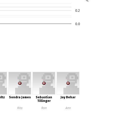
0.2
0.0
ltz
Sondra James
Sebastian
Joy Behar
Tillinger
Rita
Ron
Ann