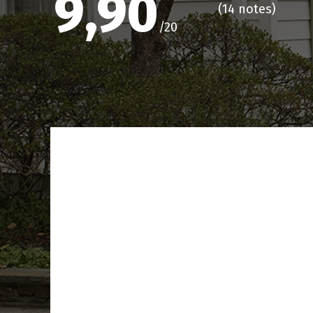
9,90
(
14 notes
)
/20