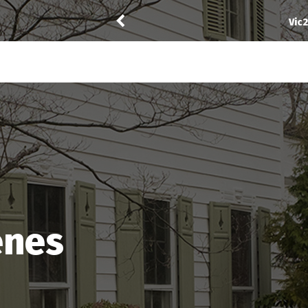
Vic24
a noté
12
à
The Best Immig
cenes