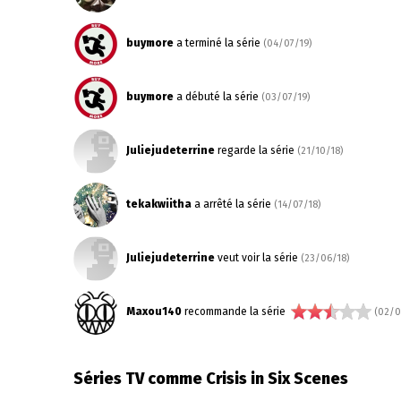
buymore
a terminé la série
(04/07/19)
buymore
a débuté la série
(03/07/19)
Juliejudeterrine
regarde la série
(21/10/18)
tekakwiitha
a arrêté la série
(14/07/18)
Juliejudeterrine
veut voir la série
(23/06/18)
Maxou140
recommande la série
(02/0
Séries TV comme Crisis in Six Scenes