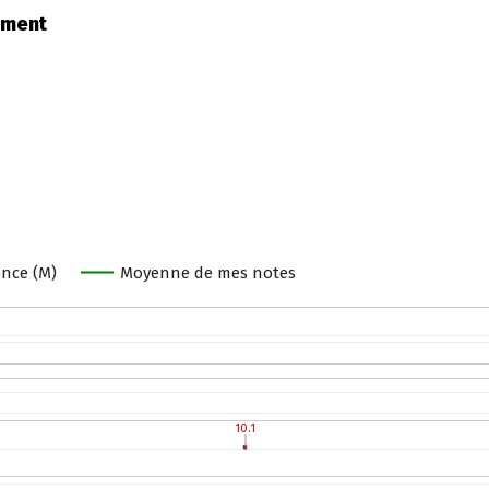
gement
nce (M)
Moyenne de mes notes
10.1
10.1