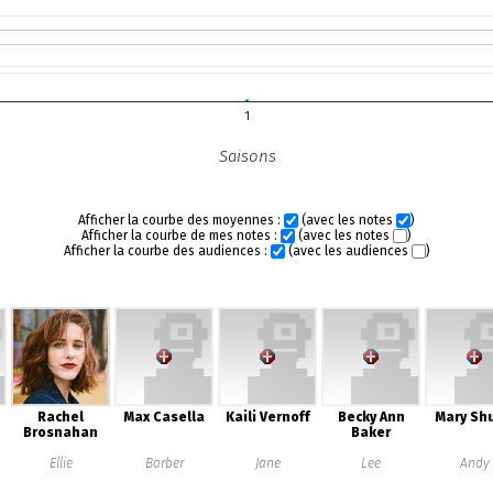
1
Saisons
Afficher la courbe des moyennes :
(avec les notes
)
Afficher la courbe de mes notes :
(avec les notes
)
Afficher la courbe des audiences :
(avec les audiences
)
Rachel
Max Casella
Kaili Vernoff
Becky Ann
Mary Shu
Brosnahan
Baker
Ellie
Barber
Jane
Lee
Andy