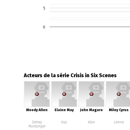
5
0
Acteurs de la série Crisis in Six Scenes
Woody Allen
Elaine May
John Magaro
Miley Cyrus
Sidney
Kay
Alan
Lennie
Muntzinger