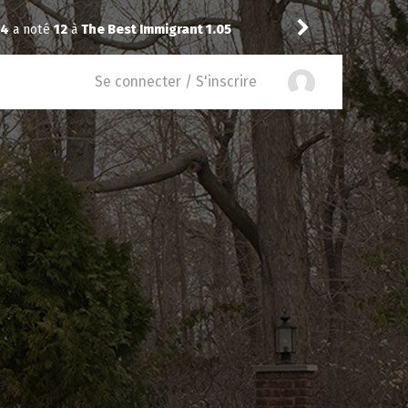
rant 1.05
Sim
a noté
12
à
Widow’s B
Se connecter / S'inscrire