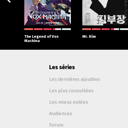
The Legend of Vox
Mr. Kim
Machina
Les séries
Les dernières ajoutées
Les plus consultées
Les mieux notées
Audiences
Forum