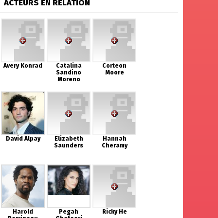
ACTEURS EN RELATION
Avery Konrad
Catalina
Corteon
Sandino
Moore
Moreno
David Alpay
Elizabeth
Hannah
Saunders
Cheramy
Harold
Pegah
Ricky He