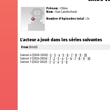
Prénom :
Chloe
Nom :
Van Landschoot
Nombre d'épisodes total :
24
L'acteur a joué dans les séries suivantes
From
(Kristi)
Saison 4 (2026-2026) :
2
-
3
-
4
-
5
-
6
-
7
-
8
-
9
-
10
Saison 3 (2024-2024) :
1
-
2
-
3
-
4
-
5
-
6
-
7
-
8
-
9
-
10
Saison 1 (2022-2022) :
1
-
2
-
4
-
5
-
6