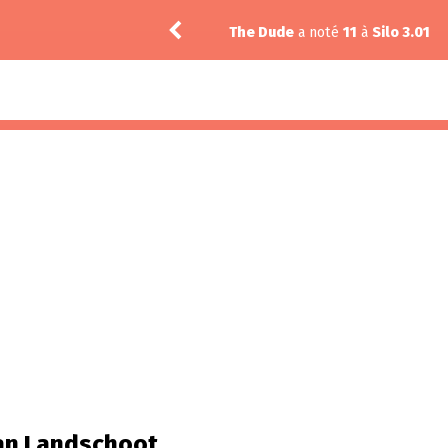
n 3.05
The Dude
a noté
11
à
Silo 3.01
an Landschoot