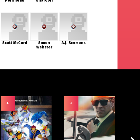
Perrineau
Ghafoori
Scott McCord
Simon
A.J. Simmons
Webster
+
+
+