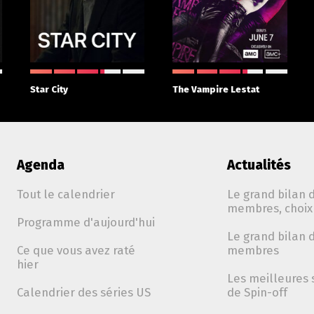
Star City
The Vampire Lestat
Agenda
Actualités
Tout le calendrier
Le grand bilan d
membres, choix 
Programme d'aujourd'hui
Le grand bilan d
Ce que vous avez raté
membres
hier
Les meilleures 
Calendrier des séries US
de Spin-off