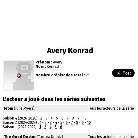
Avery Konrad
Prénom :
Avery
Nom :
Konrad
Nombre d'épisodes total :
25
L'acteur a joué dans les séries suivantes
From
(Julie Myers)
Tous les acteurs de la série
Saison 4 (2026-2026) :
2
-
3
-
4
-
5
-
6
-
7
-
8
-
9
-
10
Saison 3 (2024-2024) :
1
-
2
-
3
-
4
-
5
-
6
-
7
-
8
-
9
-
10
Saison 1 (2022-2022) :
1
-
2
-
4
-
5
-
6
The Good Doctor
(Tamara Krantz)
Tous les acteurs de la série