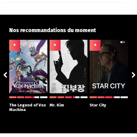
Nos recommandations du moment
+
+
+
+
ght
The Legend of Vox
Mr. Kim
Star City
The
r
Machina