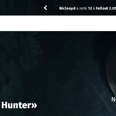
Vic24
a noté
12
à
The Best Immig
N
y Hunter
»