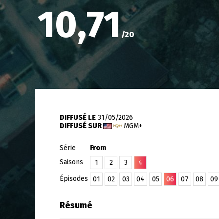
10,71
/
20
DIFFUSÉ LE
31/05/2026
DIFFUSÉ SUR
MGM+
Série
From
Saisons
1
2
3
4
Épisodes
01
02
03
04
05
06
07
08
09
Résumé