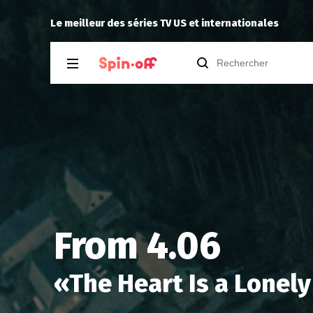
7
Niclooyd
a noté
12
à
Fallout 2.05
Le meilleur des séries TV US et internationales
From 4.06
«
The Heart Is a Lonel