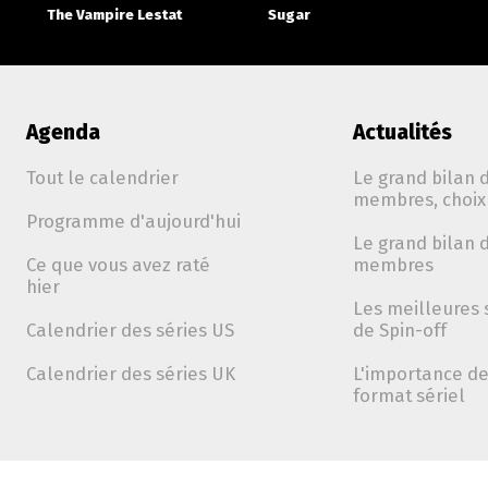
The Vampire Lestat
Sugar
Agenda
Actualités
Tout le calendrier
Le grand bilan d
membres, choix 
Programme d'aujourd'hui
Le grand bilan d
Ce que vous avez raté
membres
hier
Les meilleures 
Calendrier des séries US
de Spin-off
Calendrier des séries UK
L'importance de 
format sériel