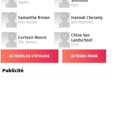
Simmons
Sophia
Elgin
Samantha Brown
Hannah Cheramy
Dani Acosta
Julie Matthews
Chloe Van
Corteon Moore
Landschoot
Ellis Stevens
Kristi
ACTEURS DE L'ÉPISODE
ACTEURS FROM
Publicité