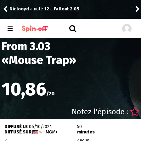
Niclooyd
a noté
12
à
Fallout 2.05
Vic
From 3.03
«
Mouse Trap
»
10,86
/
20
Notez l'épisode :
DIFFUSÉ LE
06/10/2024
50
DIFFUSÉ SUR
MGM+
minutes
7
Aucun