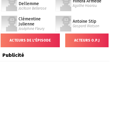
Hindra Armede
Dellemme
Agathe Hoarau
Jackson Bellerose
Clémentine
Antoine Stip
Julienne
Gaspard Watson
Joséphine Fleury
ACTEURS DE L'ÉPISODE
ACTEURS O.P.J
Publicité