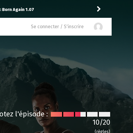
à
Stargate SG-1 1.12
Vic24
a noté
1
Se connecter / S'inscrire
otez l'épisode :
10
/20
(règles)