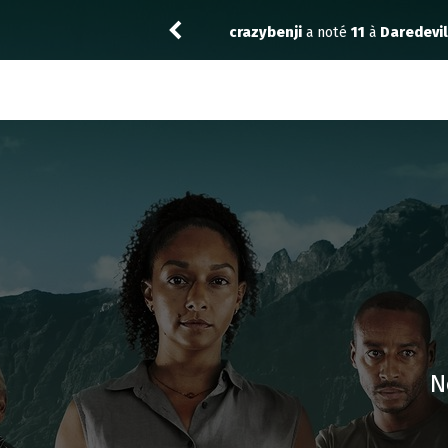
evil: Born Again 1.07
Drannock
a noté
14
N