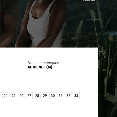
Non communiquée
AUDIENCE (M)
24
25
26
27
28
29
30
31
32
33