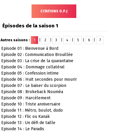
CITATIONS O.P.J
Épisodes de la saison 1
Autres saisons :
1
|
2
|
3
|
4
|
5
|
6
|
7
Episode 01 : Bienvenue à Bord
Episode 02 : Communication Brouillée
Episode 03 : La crise de la quarantaine
Episode 04 : Dommage collatéral
Episode 05 : Confession intime
Episode 06 : Huit secondes pour mourir
Episode 07 : Le baiser du scorpion
Episode 08 : Brokeback Nouméa
Episode 09 : Harcèlement
Episode 10 : Triste anniversaire
Episode 11 : Métro, boulot, dodo
Episode 12 : Flic ou Kanak
Episode 13 : Un défi de taille
Episode 14 : Le Paradis