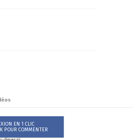
déos
ION EN 1 CLIC
OK POUR COMMENTER
ou
cliquez ici