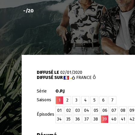
-
/20
DIFFUSÉ LE
02/01/2020
DIFFUSÉ SUR
FRANCE Ô
Série
O.P.J
Saisons
1
2
3
4
5
6
7
01
02
03
04
05
06
07
08
09
Épisodes
34
35
36
37
38
39
40
41
42