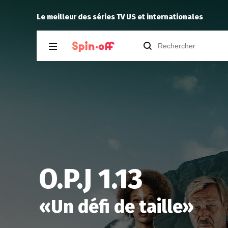
Anna
Reisei
a noté
12
à
Sp
Le meilleur des séries TV US et internationales
O.P.J 1.13
«
Un défi de taille
»