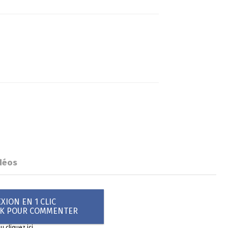
déos
ION EN 1 CLIC
OK POUR COMMENTER
ou
cliquez ici