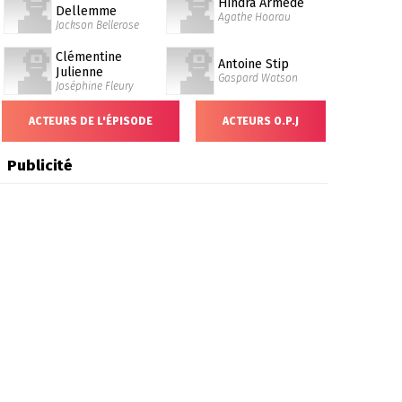
Hindra Armede
Dellemme
Agathe Hoarau
Jackson Bellerose
Clémentine
Antoine Stip
Julienne
Gaspard Watson
Joséphine Fleury
ACTEURS DE L'ÉPISODE
ACTEURS O.P.J
Publicité