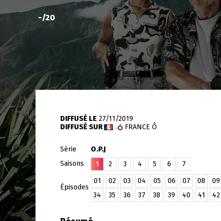
-
/20
DIFFUSÉ LE
27/11/2019
DIFFUSÉ SUR
FRANCE Ô
Série
O.P.J
Saisons
1
2
3
4
5
6
7
01
02
03
04
05
06
07
08
09
Épisodes
34
35
36
37
38
39
40
41
42