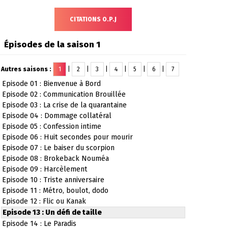
CITATIONS O.P.J
Épisodes de la saison 1
Autres saisons :
1
|
2
|
3
|
4
|
5
|
6
|
7
Episode 01 : Bienvenue à Bord
Episode 02 : Communication Brouillée
Episode 03 : La crise de la quarantaine
Episode 04 : Dommage collatéral
Episode 05 : Confession intime
Episode 06 : Huit secondes pour mourir
Episode 07 : Le baiser du scorpion
Episode 08 : Brokeback Nouméa
Episode 09 : Harcèlement
Episode 10 : Triste anniversaire
Episode 11 : Métro, boulot, dodo
Episode 12 : Flic ou Kanak
Episode 13 : Un défi de taille
Episode 14 : Le Paradis