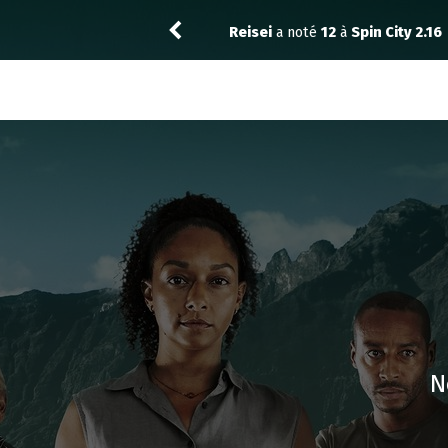
in City 2.16
Thibol
a not
N