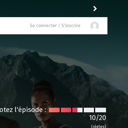
é
11
à
Trying 5.05
Reisei
Se connecter / S'inscrire
otez l'épisode :
10
/20
(règles)