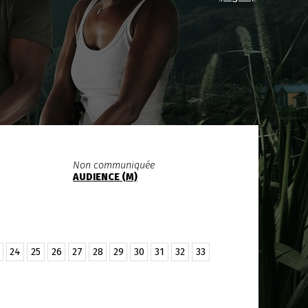
Non communiquée
AUDIENCE (M)
24
25
26
27
28
29
30
31
32
33