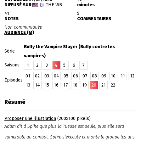
DIFFUSÉ SUR
THE WB
minutes
41
5
NOTES
COMMENTAIRES
Non communiquée
AUDIENCE (M)
Buffy the Vampire Slayer (Buffy contre les
Série
vampires)
Saisons
1
2
3
4
5
6
7
01
02
03
04
05
06
07
08
09
10
11
12
Épisodes
13
14
15
16
17
18
19
20
21
22
Résumé
Proposer une illustration
(200x100 pixels)
Adam dit à Spike que plus la Tueuse est seule, plus elle sera
vulnérable au combat. Spike s'exécute et monte le groupe les uns