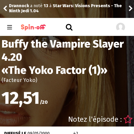
Drannock
a noté
13
à
Star Wars: Visions Presents - The
Jej
Ninth Jedi 1.04
Buffy the Vampire Slayer
4.20
«
The Yoko Factor (1)
»
(Facteur Yoko)
12,51
/
20
Notez l'épisode :
DIFFUSÉ LE
09/05/2000
42