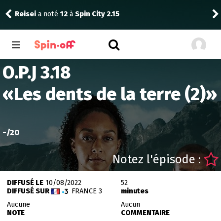
Reisei
a noté
12
à
Spin City 2.15
Vic
O.P.J 3.18
«
Les dents de la terre (2)
»
-
/20
Notez l'épisode :
DIFFUSÉ LE
10/08/2022
52
DIFFUSÉ SUR
FRANCE 3
minutes
Aucune
Aucun
NOTE
COMMENTAIRE