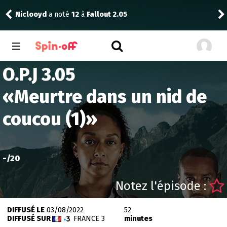
Niclooyd
a noté
12
à
Fallout 2.05
Vic
O.P.J 3.05
«
Meurtre dans un nid de
coucou (1)
»
-
/20
Notez l'épisode :
DIFFUSÉ LE
03/08/2022
52
DIFFUSÉ SUR
FRANCE 3
minutes