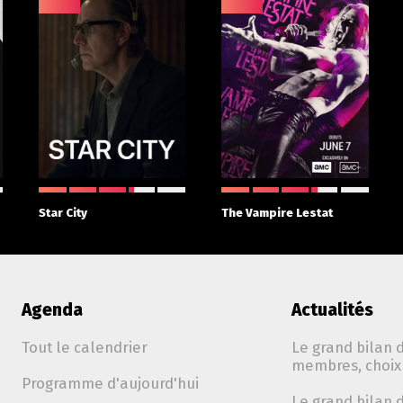
Star City
The Vampire Lestat
Agenda
Actualités
Tout le calendrier
Le grand bilan d
membres, choix 
Programme d'aujourd'hui
Le grand bilan d