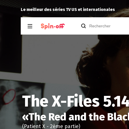
nna
Reisei
a noté
12
à
Spin
Le meilleur des séries TV US et internationales
The X-Files 5.1
«
The Red and the Black
(Patient X - 2ème partie)