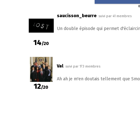
saucisson_beurre
suivi par 41 membres
Un double épisode qui permet d'éclaircir 
14
/20
Val
suivi par 173 membres
Ah ah je m'en doutais tellement que Smok
12
/20