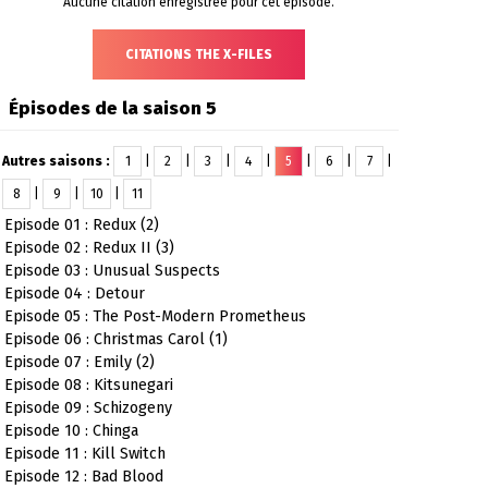
Aucune citation enregistrée pour cet épisode.
CITATIONS THE X-FILES
Épisodes de la saison 5
Autres saisons :
1
|
2
|
3
|
4
|
5
|
6
|
7
|
8
|
9
|
10
|
11
Episode 01 : Redux (2)
Episode 02 : Redux II (3)
Episode 03 : Unusual Suspects
Episode 04 : Detour
Episode 05 : The Post-Modern Prometheus
Episode 06 : Christmas Carol (1)
Episode 07 : Emily (2)
Episode 08 : Kitsunegari
Episode 09 : Schizogeny
Episode 10 : Chinga
Episode 11 : Kill Switch
Episode 12 : Bad Blood