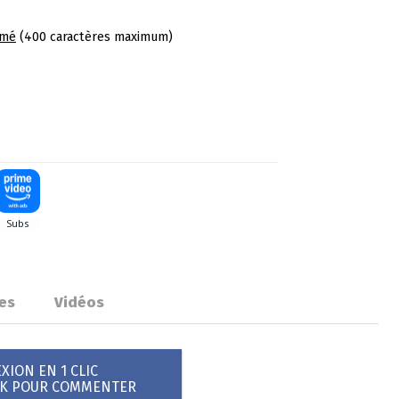
umé
(400 caractères maximum)
es
Vidéos
ION EN 1 CLIC
OK POUR COMMENTER