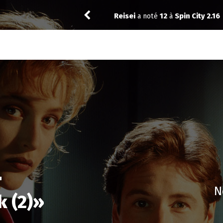
 City 2.16
Thibol
a noté
1
4
N
 (2)
»