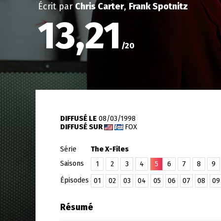
Écrit par
Chris Carter
,
Frank Spotnitz
13,21
/
20
DIFFUSÉ LE
08/03/1998
DIFFUSÉ SUR
FOX
Série
The X-Files
Saisons
1
2
3
4
5
6
7
8
9
Épisodes
01
02
03
04
05
06
07
08
09
Résumé