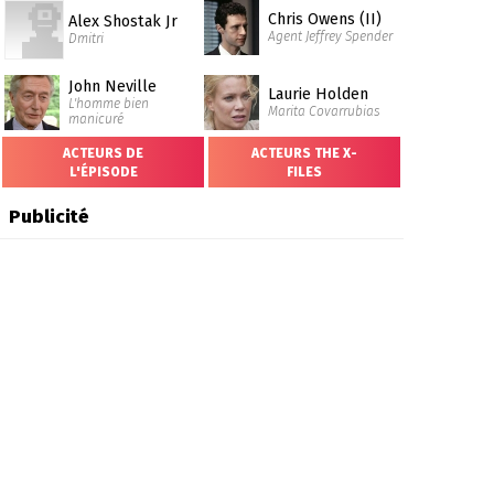
Chris Owens (II)
Alex Shostak Jr
Agent Jeffrey Spender
Dmitri
John Neville
Laurie Holden
L'homme bien
Marita Covarrubias
manicuré
ACTEURS DE
ACTEURS THE X-
L'ÉPISODE
FILES
Publicité