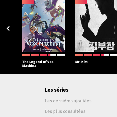
 With
The Legend of Vox
Mr. Kim
Machina
Les séries
Les dernières ajoutées
Les plus consultées