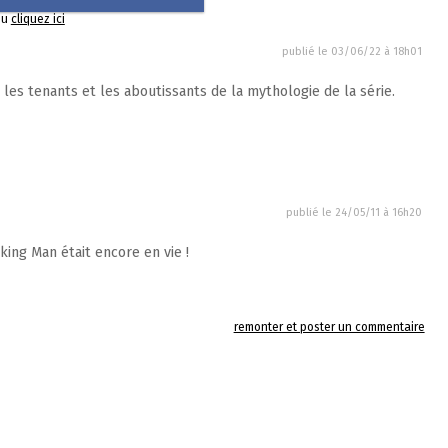
ou
cliquez ici
publié le
03/06/22 à 18h01
les tenants et les aboutissants de la mythologie de la série.
publié le
24/05/11 à 16h20
ing Man était encore en vie !
remonter et poster un commentaire