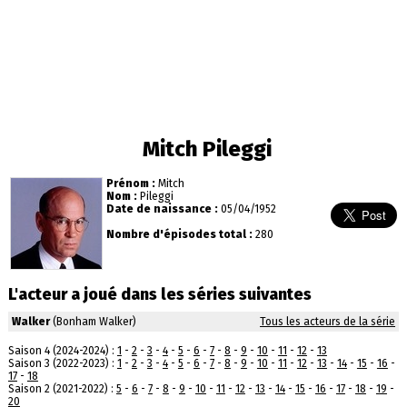
Mitch Pileggi
Prénom :
Mitch
Nom :
Pileggi
Date de naissance :
05/04/1952
Nombre d'épisodes total :
280
L'acteur a joué dans les séries suivantes
Walker
(Bonham Walker)
Tous les acteurs de la série
Saison 4 (2024-2024) :
1
-
2
-
3
-
4
-
5
-
6
-
7
-
8
-
9
-
10
-
11
-
12
-
13
Saison 3 (2022-2023) :
1
-
2
-
3
-
4
-
5
-
6
-
7
-
8
-
9
-
10
-
11
-
12
-
13
-
14
-
15
-
16
-
17
-
18
Saison 2 (2021-2022) :
5
-
6
-
7
-
8
-
9
-
10
-
11
-
12
-
13
-
14
-
15
-
16
-
17
-
18
-
19
-
20