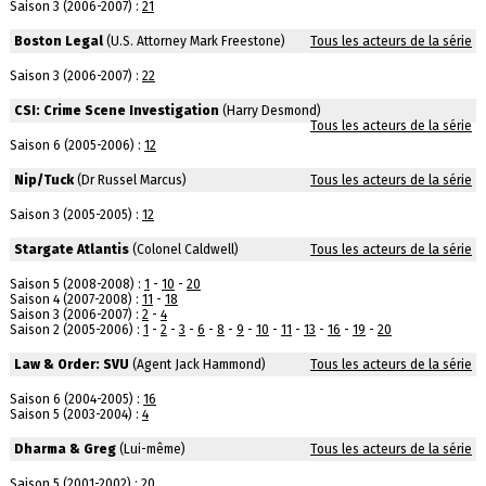
Saison 3 (2006-2007) :
21
Boston Legal
(U.S. Attorney Mark Freestone)
Tous les acteurs de la série
Saison 3 (2006-2007) :
22
CSI: Crime Scene Investigation
(Harry Desmond)
Tous les acteurs de la série
Saison 6 (2005-2006) :
12
Nip/Tuck
(Dr Russel Marcus)
Tous les acteurs de la série
Saison 3 (2005-2005) :
12
Stargate Atlantis
(Colonel Caldwell)
Tous les acteurs de la série
Saison 5 (2008-2008) :
1
-
10
-
20
Saison 4 (2007-2008) :
11
-
18
Saison 3 (2006-2007) :
2
-
4
Saison 2 (2005-2006) :
1
-
2
-
3
-
6
-
8
-
9
-
10
-
11
-
13
-
16
-
19
-
20
Law & Order: SVU
(Agent Jack Hammond)
Tous les acteurs de la série
Saison 6 (2004-2005) :
16
Saison 5 (2003-2004) :
4
Dharma & Greg
(Lui-même)
Tous les acteurs de la série
Saison 5 (2001-2002) :
20