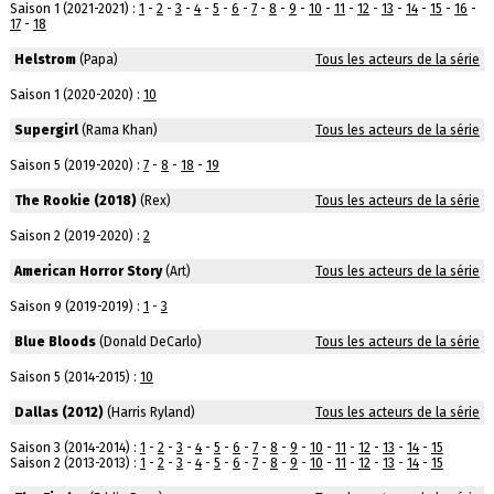
Saison 1 (2021-2021) :
1
-
2
-
3
-
4
-
5
-
6
-
7
-
8
-
9
-
10
-
11
-
12
-
13
-
14
-
15
-
16
-
17
-
18
Helstrom
(Papa)
Tous les acteurs de la série
Saison 1 (2020-2020) :
10
Supergirl
(Rama Khan)
Tous les acteurs de la série
Saison 5 (2019-2020) :
7
-
8
-
18
-
19
The Rookie (2018)
(Rex)
Tous les acteurs de la série
Saison 2 (2019-2020) :
2
American Horror Story
(Art)
Tous les acteurs de la série
Saison 9 (2019-2019) :
1
-
3
Blue Bloods
(Donald DeCarlo)
Tous les acteurs de la série
Saison 5 (2014-2015) :
10
Dallas (2012)
(Harris Ryland)
Tous les acteurs de la série
Saison 3 (2014-2014) :
1
-
2
-
3
-
4
-
5
-
6
-
7
-
8
-
9
-
10
-
11
-
12
-
13
-
14
-
15
Saison 2 (2013-2013) :
1
-
2
-
3
-
4
-
5
-
6
-
7
-
8
-
9
-
10
-
11
-
12
-
13
-
14
-
15