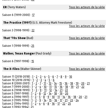
ER
(Terry Waters)
Tous les acteurs de la série
Saison 6 (1999-2000) :
17
The Practice (1997)
(U.S. Attorney Mark Freestone)
Tous les acteurs de la série
Saison 3 (1998-1999) :
22
That '70s Show
(Bud)
Tous les acteurs de la série
Saison 1 (1998-1999) :
25
Walker, Texas Ranger
(Paul Grady)
Tous les acteurs de la série
Saison 6 (1997-1998) :
15
The X-Files
(Walter Skinner)
Tous les acteurs de la série
Saison 11 (2018-2018) :
1
-
2
-
3
-
4
-
5
-
6
-
7
-
8
-
9
-
10
Saison 10 (2016-2016) :
1
-
2
-
3
-
4
-
5
-
6
Saison 8 (2000-2001) :
1
-
2
-
7
-
11
-
13
-
14
-
15
-
16
-
18
-
19
-
20
-
21
Saison 7 (1999-2000) :
1
-
2
-
4
-
10
-
11
-
15
-
16
-
18
-
19
-
21
-
22
Saison 6 (1998-1999) :
1
-
3
-
9
-
11
-
12
-
14
-
21
-
22
Saison 5 (1997-1998) :
1
-
2
-
8
-
12
-
14
-
18
-
19
-
20
Saison 4 (1996-1997) :
1
-
3
-
5
-
8
-
9
-
10
-
11
-
14
-
16
-
18
-
20
-
21
Saison 3 (1995-1996) :
1
-
2
-
9
-
14
-
15
-
16
-
17
-
21
-
23
-
24
Saison 2 (1994-1995) :
1
-
2
-
4
-
6
-
8
-
16
-
17
-
22
-
25
Saison 1 (1993-1994) :
21