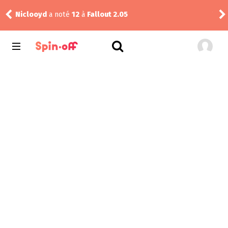
Niclooyd
a noté
12
à
Fallout 2.05
Vic