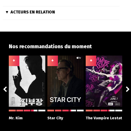
ACTEURS EN RELATION
Nos recommandations du moment
+
+
+
+
ght
Mr. Kim
Star City
The Vampire Lestat
Su
r