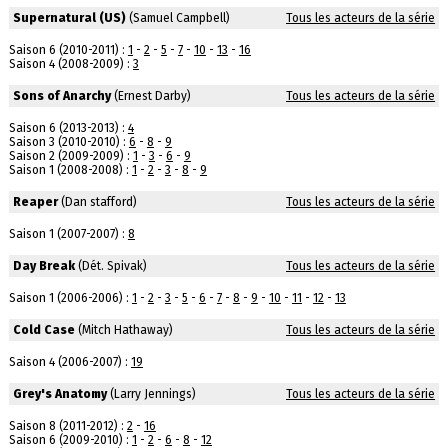
Supernatural (US)
(Samuel Campbell)
Tous les acteurs de la série
Saison 6 (2010-2011) :
1
-
2
-
5
-
7
-
10
-
13
-
16
Saison 4 (2008-2009) :
3
Sons of Anarchy
(Ernest Darby)
Tous les acteurs de la série
Saison 6 (2013-2013) :
4
Saison 3 (2010-2010) :
6
-
8
-
9
Saison 2 (2009-2009) :
1
-
3
-
6
-
9
Saison 1 (2008-2008) :
1
-
2
-
3
-
8
-
9
Reaper
(Dan stafford)
Tous les acteurs de la série
Saison 1 (2007-2007) :
8
Day Break
(Dét. Spivak)
Tous les acteurs de la série
Saison 1 (2006-2006) :
1
-
2
-
3
-
5
-
6
-
7
-
8
-
9
-
10
-
11
-
12
-
13
Cold Case
(Mitch Hathaway)
Tous les acteurs de la série
Saison 4 (2006-2007) :
19
Grey's Anatomy
(Larry Jennings)
Tous les acteurs de la série
Saison 8 (2011-2012) :
2
-
16
Saison 6 (2009-2010) :
1
-
2
-
6
-
8
-
12