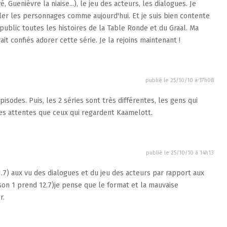
 Guenièvre la niaise...), le jeu des acteurs, les dialogues. Je
arler les personnages comme aujourd'hui. Et je suis bien contente
public toutes les histoires de la Table Ronde et du Graal. Ma
it confiés adorer cette série. Je la rejoins maintenant !
publié le
25/10/10 à 17h08
odes. Puis, les 2 séries sont très différentes, les gens qui
es attentes que ceux qui regardent Kaamelott.
publié le
25/10/10 à 14h13
1.7) aux vu des dialogues et du jeu des acteurs par rapport aux
ison 1 prend 12.7)je pense que le format et la mauvaise
r.