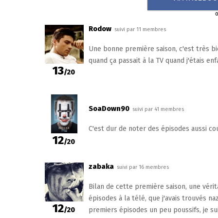
Rodow
suivi par 11 membres
Une bonne première saison, c'est très bien
quand ça passait à la TV quand j'étais enf
13
/20
SoaDown90
suivi par 41 membres
C'est dur de noter des épisodes aussi c
12
/20
zabaka
suivi par 16 membres
Bilan de cette première saison, une vér
épisodes à la télé, que j'avais trouvés na
12
/20
premiers épisodes un peu poussifs, je su