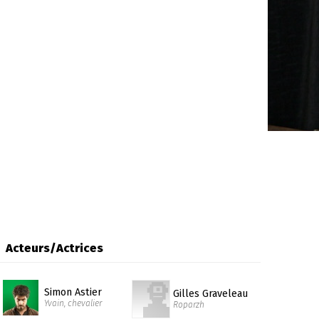
Acteurs/Actrices
Simon Astier
Gilles Graveleau
Yvain, chevalier
Roparzh