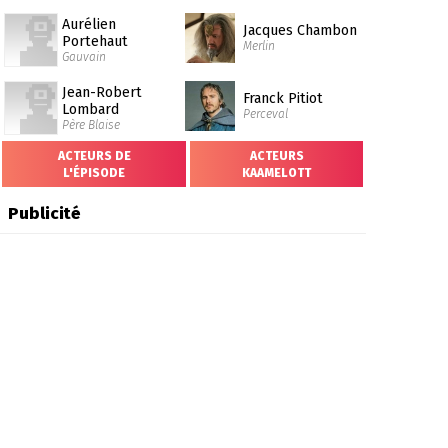
Aurélien
Jacques Chambon
Portehaut
Merlin
Gauvain
Jean-Robert
Franck Pitiot
Lombard
Perceval
Père Blaise
ACTEURS DE
ACTEURS
L'ÉPISODE
KAAMELOTT
Publicité