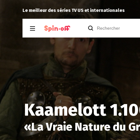
Niclooyd
a noté
14
à
Industry 4.06
Le meilleur des séries TV US et internationales
Kaamelott 1.1
«
La Vraie Nature du G