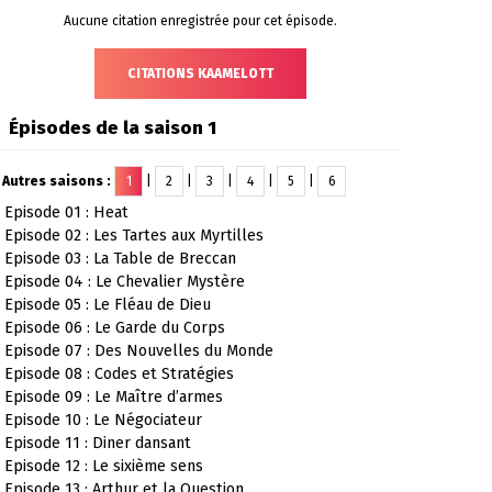
Aucune citation enregistrée pour cet épisode.
CITATIONS KAAMELOTT
Épisodes de la saison 1
Autres saisons :
1
|
2
|
3
|
4
|
5
|
6
Episode 01 : Heat
Episode 02 : Les Tartes aux Myrtilles
Episode 03 : La Table de Breccan
Episode 04 : Le Chevalier Mystère
Episode 05 : Le Fléau de Dieu
Episode 06 : Le Garde du Corps
Episode 07 : Des Nouvelles du Monde
Episode 08 : Codes et Stratégies
Episode 09 : Le Maître d’armes
Episode 10 : Le Négociateur
Episode 11 : Diner dansant
Episode 12 : Le sixième sens
Episode 13 : Arthur et la Question