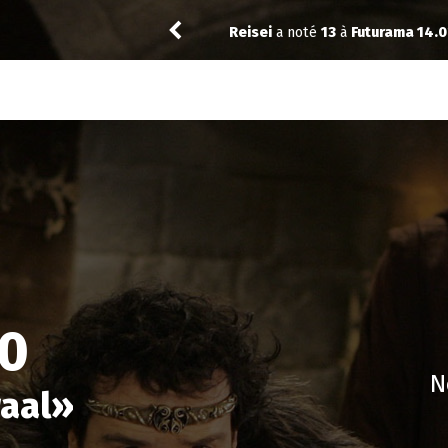
Reisei
a noté
13
à
Futurama 14.0
00
N
raal
»