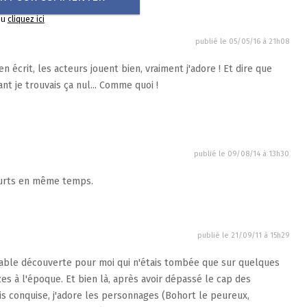
ou
cliquez ici
publié le
05/05/16 à 21h08
 écrit, les acteurs jouent bien, vraiment j'adore ! Et dire que
ant je trouvais ça nul... Comme quoi !
publié le
09/08/14 à 13h30
ourts en même temps.
publié le
21/09/11 à 15h29
itable découverte pour moi qui n'étais tombée que sur quelques
zes à l'époque. Et bien là, après avoir dépassé le cap des
is conquise, j'adore les personnages (Bohort le peureux,