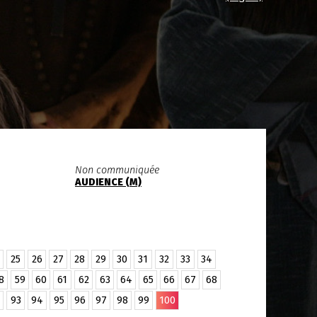
Non communiquée
AUDIENCE (M)
25
26
27
28
29
30
31
32
33
34
8
59
60
61
62
63
64
65
66
67
68
93
94
95
96
97
98
99
100