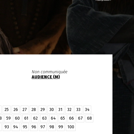
Non communiquée
AUDIENCE (M)
25
26
27
28
29
30
31
32
33
34
8
59
60
61
62
63
64
65
66
67
68
93
94
95
96
97
98
99
100