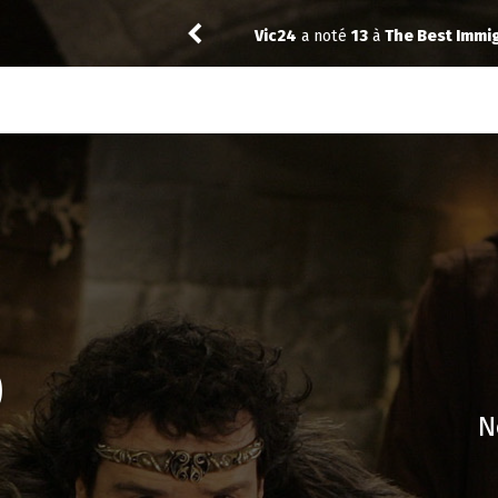
Vic24
a noté
13
à
The Best Immig
0
N