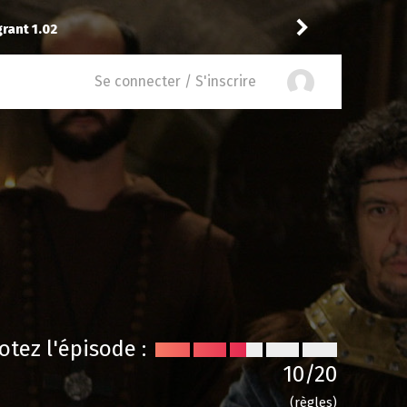
rant 1.02
crazybenji
a noté
11
à
Da
Se connecter / S'inscrire
otez l'épisode :
10
/20
(règles)