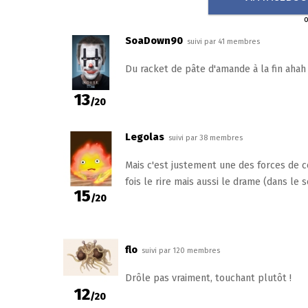
SoaDown90
suivi par 41 membres
Du racket de pâte d'amande à la fin ahah
13
/20
Legolas
suivi par 38 membres
Mais c'est justement une des forces de cet
fois le rire mais aussi le drame (dans le
15
/20
flo
suivi par 120 membres
Drôle pas vraiment, touchant plutôt !
12
/20