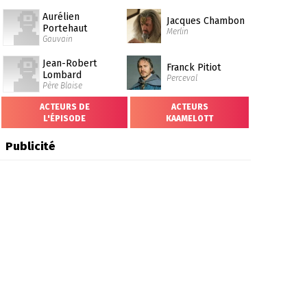
Aurélien
Jacques Chambon
Portehaut
Merlin
Gauvain
Jean-Robert
Franck Pitiot
Lombard
Perceval
Père Blaise
ACTEURS DE
ACTEURS
L'ÉPISODE
KAAMELOTT
Publicité