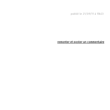
publié le
21/09/11 à 15h23
remonter et poster un commentaire