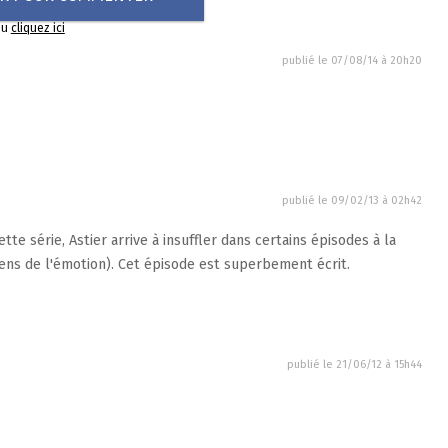
ou
cliquez ici
publié le
07/08/14 à 20h20
publié le
09/02/13 à 02h42
te série, Astier arrive à insuffler dans certains épisodes à la
 sens de l'émotion). Cet épisode est superbement écrit.
publié le
21/06/12 à 15h44