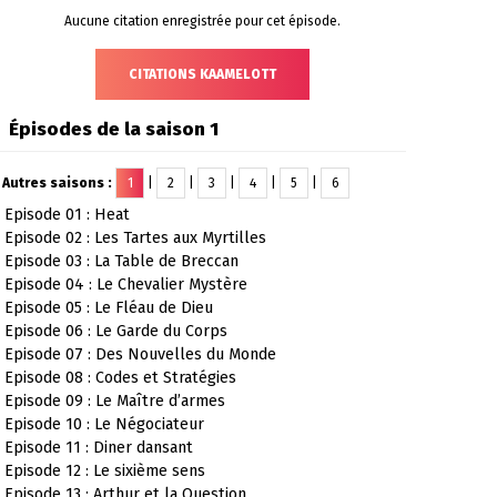
Aucune citation enregistrée pour cet épisode.
CITATIONS KAAMELOTT
Épisodes de la saison 1
Autres saisons :
1
|
2
|
3
|
4
|
5
|
6
Episode 01 : Heat
Episode 02 : Les Tartes aux Myrtilles
Episode 03 : La Table de Breccan
Episode 04 : Le Chevalier Mystère
Episode 05 : Le Fléau de Dieu
Episode 06 : Le Garde du Corps
Episode 07 : Des Nouvelles du Monde
Episode 08 : Codes et Stratégies
Episode 09 : Le Maître d’armes
Episode 10 : Le Négociateur
Episode 11 : Diner dansant
Episode 12 : Le sixième sens
Episode 13 : Arthur et la Question