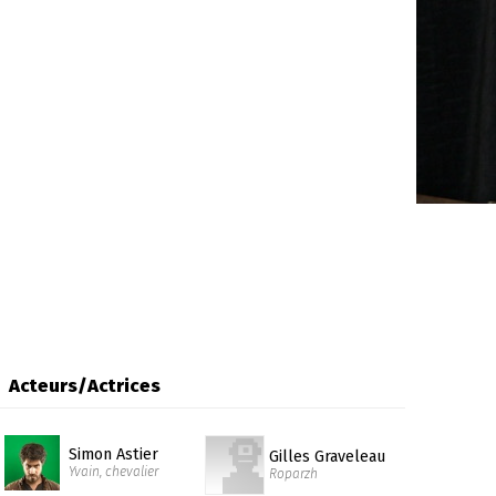
Acteurs/Actrices
Simon Astier
Gilles Graveleau
Yvain, chevalier
Roparzh