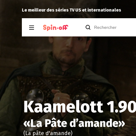
Niclooyd
a noté
13
à
X-Men ’97 2.08
Le meilleur des séries TV US et internationales
Kaamelott 1.9
«
La Pâte d’amande
»
(La pâte d'amande)