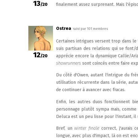
13
/20
finalement assez surprenant. Mais l'épiso
Ostrea
suivi par 101 membres
Certaines intrigues versent trop dans le
suis partisan des relations qui se font
12
/20
apprécie encore la dynamique Callie/Ariz
showrunners
sont coincés entre faire expl
Du côté d'Owen, autant l'intrigue du fr
utilisation récurrente dans la série, a
de continuer à avancer avec fracas.
Enfin, les autres duos fonctionnent bi
personnage plutôt sympa mais, comme ell
Deluca est un peu lisse pour l'instant, il
Bref, un
winter finale
correct, j'aurais
longue, avec plus d'impact, là on est enc