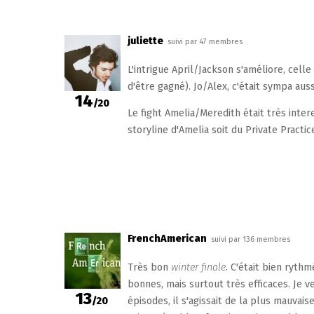
juliette
suivi par 47 membres
L'intrigue April/Jackson s'améliore, celle
d'être gagné). Jo/Alex, c'était sympa auss
14
/20
Le fight Amelia/Meredith était très intere
storyline d'Amelia soit du Private Practice
FrenchAmerican
suivi par 136 membres
Très bon
winter finale
. C'était bien ryth
bonnes, mais surtout très efficaces. Je ve
13
/20
épisodes, il s'agissait de la plus mauvaise