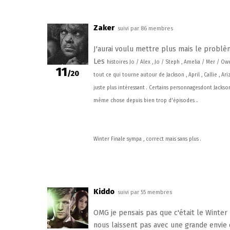
Zaker
suivi par 86 membres
J'aurai voulu mettre plus mais le problè
Les
histoires Jo / Alex , Jo / Steph , Amelia / Mer / 
11
/20
tout ce qui tourne autour de Jackson , April , Callie , A
juste plus intéressant . Certains personnagesdont Jackso
même chose depuis bien trop d'épisodes ..
Winter Finale sympa , correct mais sans plus .
Kiddo
suivi par 55 membres
OMG je pensais pas que c'était le Winter 
nous laissent pas avec une grande envie d