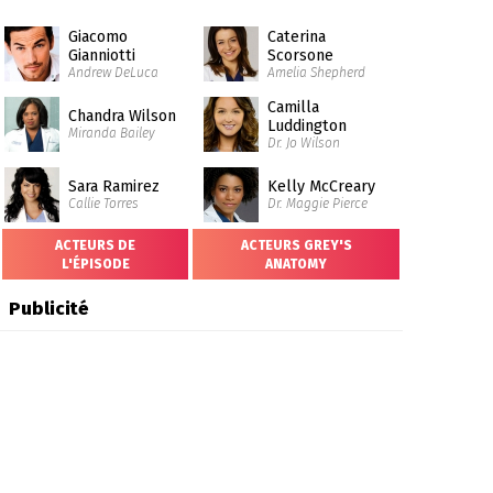
Giacomo
Caterina
Gianniotti
Scorsone
Andrew DeLuca
Amelia Shepherd
Camilla
Chandra Wilson
Luddington
Miranda Bailey
Dr. Jo Wilson
Sara Ramirez
Kelly McCreary
Callie Torres
Dr. Maggie Pierce
ACTEURS DE
ACTEURS GREY'S
L'ÉPISODE
ANATOMY
Publicité