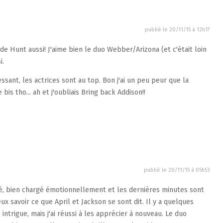
publié le
20/11/15 à 12h17
 de Hunt aussi! J'aime bien le duo Webber/Arizona (et c'était loin
i.
ssant, les actrices sont au top. Bon j'ai un peu peur que la
 bis tho... ah et j'oubliais Bring back Addison!!
publié le
20/11/15 à 05h53
mé, bien chargé émotionnellement et les dernières minutes sont
ux savoir ce que April et Jackson se sont dit. Il y a quelques
 intrigue, mais j'ai réussi à les apprécier à nouveau. Le duo