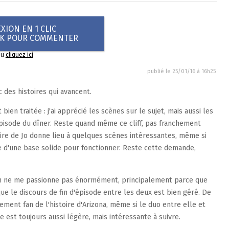
ION EN 1 CLIC
OK POUR COMMENTER
ou
cliquez ici
publié le
25/01/16 à 16h25
c des histoires qui avancent.
bien traitée : j'ai apprécié les scènes sur le sujet, mais aussi les
épisode du dîner. Reste quand même ce cliff, pas franchement
ire de Jo donne lieu à quelques scènes intéressantes, même si
e d'une base solide pour fonctionner. Reste cette demande,
ckson ne me passionne pas énormément, principalement parce que
ue le discours de fin d'épisode entre les deux est bien géré. De
ment fan de l'histoire d'Arizona, même si le duo entre elle et
ie est toujours aussi légère, mais intéressante à suivre.