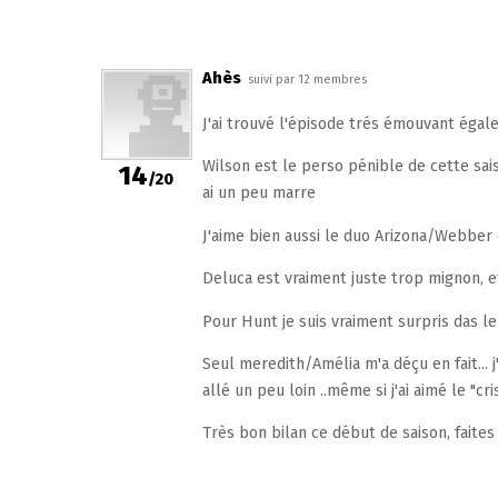
Ahès
suivi par 12 membres
J'ai trouvé l'épisode trés émouvant égalem
Wilson est le perso pénible de cette saiso
14
/20
ai un peu marre
J'aime bien aussi le duo Arizona/Webber c'
Deluca est vraiment juste trop mignon, et
Pour Hunt je suis vraiment surpris das le
Seul meredith/Amélia m'a déçu en fait... 
allé un peu loin ..même si j'ai aimé le "cri
Très bon bilan ce début de saison, faite