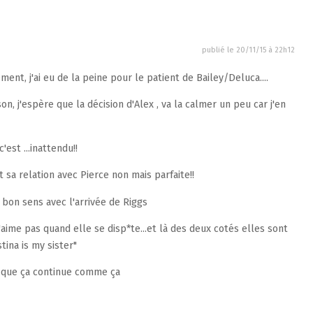
publié le
20/11/15 à 22h12
ent, j'ai eu de la peine pour le patient de Bailey/Deluca....
n, j'espère que la décision d'Alex , va la calmer un peu car j'en
est ...inattendu!!
 sa relation avec Pierce non mais parfaite!!
 bon sens avec l'arrivée de Riggs
j'aime pas quand elle se disp*te...et là des deux cotés elles sont
stina is my sister"
s que ça continue comme ça