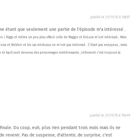
publié le
21/11/15 à 16h57
me étant que seulement une partie de l'épisode m'a intéressé .
Owen / Riggs et même un peu plus effacé celle de Maggie et DeLuca m'ont intéressé . Mais
rizona et Webber et les cas médicaux ne m'ont pas intéressé . C'était pas ennuyeux , mais
n et April sont devenus des personnages inintéressants , tellement c'est toujours la
publié le
21/11/15 à 15h49
Finale. Du coup, euh, plus rien pendant trois mois mais ils ne
e revenir. Pas de suspense, d'attente, de surprise, c'est