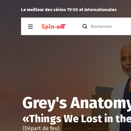
Puda
a noté
12
à
Industry 4.07
Le meilleur des séries TV US et internationales
Grey's Anatomy
«
Things We Lost in the
(Départ de feu)