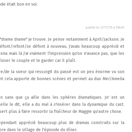
de était bon en soi.
publié le
21/11/15 à 15h40
 "drame drame" je trouve. Je pense notamment à April/Jackson. Je
/défont/refont/se défont à nouveau, j'avais beaucoup apprécié et
ona mais là j'ai vraiment l'impression qu'on n'avance pas, que les
oser le couple et le garder car il plaît.
ère/de la soeur qui ressurgit du passé est un peu énorme vu son
utant cela apporte de bonnes scènes et permet au duo Mer/Amelia
en sans que ça aille dans les sphères dramatiques. Jo' est un
e le dit, elle a du mal à s'insérer dans la dynamique du cast.
 sert plus à faire ressortir la fraîcheur de Maggie qu'autre chose.
 cependant apprécié beaucoup plus de dramas construits sur la
ore dans le sillage de l'épisode du dîner.