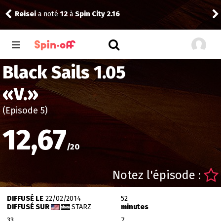
Reisei
a noté
12
à
Spin City 2.16
Thib
Black Sails 1.05
«
V.
»
(Episode 5)
12,67
/
20
Notez l'épisode :
DIFFUSÉ LE
22/02/2014
52
DIFFUSÉ SUR
STARZ
minutes
33
7