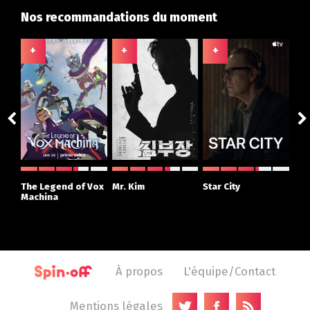
Nos recommandations du moment
+
+
+
+
ght
The Legend of Vox
Mr. Kim
Star City
The
r
Machina
À propos
L'équipe/Contact
Mentions légales