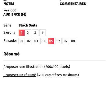
NOTES
COMMENTAIRES
744 000
AUDIENCE (M)
Série
Black Sails
Saisons
1
2
3
4
Épisodes
01
02
03
04
05
06
07
08
Résumé
Proposer une illustration
(200x100 pixels)
Proposer un résumé
(400 caractères maximum)