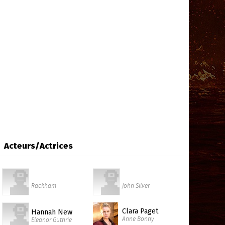
Acteurs/Actrices
Rackham
John Silver
Clara Paget
Hannah New
Anne Bonny
Eleanor Guthrie