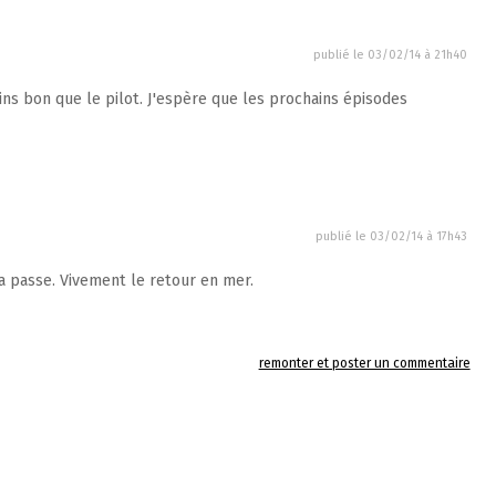
publié le
03/02/14 à 21h40
ns bon que le pilot. J'espère que les prochains épisodes
publié le
03/02/14 à 17h43
a passe. Vivement le retour en mer.
remonter et poster un commentaire