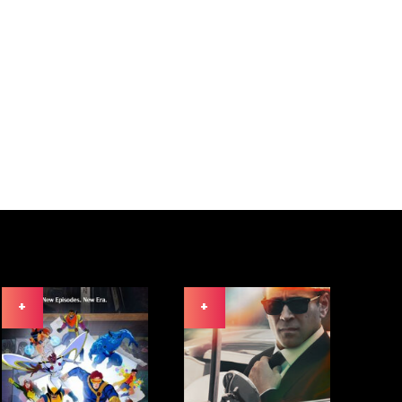
+
+
+