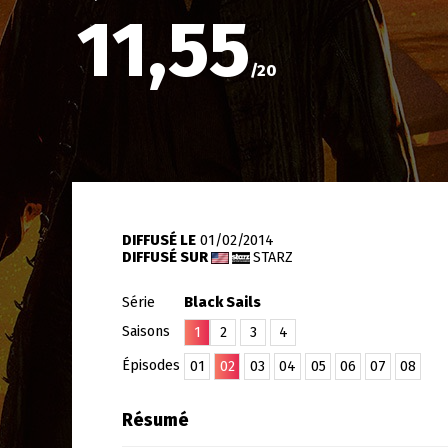
11,55
/
20
DIFFUSÉ LE
01/02/2014
DIFFUSÉ SUR
STARZ
Série
Black Sails
Saisons
1
2
3
4
Épisodes
01
02
03
04
05
06
07
08
Résumé