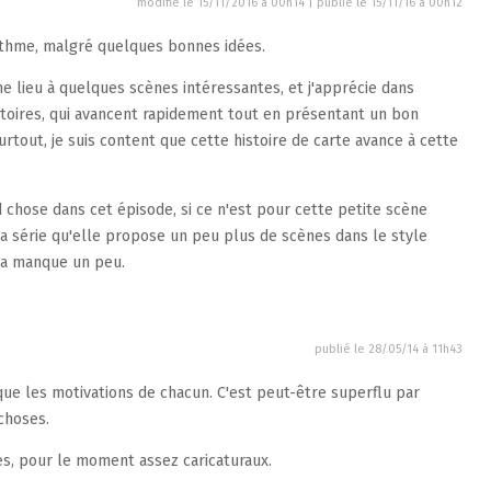
modifié le 15/11/2016 à 00h14 | publié le
15/11/16 à 00h12
thme, malgré quelques bonnes idées.
ne lieu à quelques scènes intéressantes, et j'apprécie dans
stoires, qui avancent rapidement tout en présentant un bon
rtout, je suis content que cette histoire de carte avance à cette
d chose dans cet épisode, si ce n'est pour cette petite scène
e la série qu'elle propose un peu plus de scènes dans le style
ça manque un peu.
publié le
28/05/14 à 11h43
ique les motivations de chacun. C'est peut-être superflu par
choses.
es, pour le moment assez caricaturaux.