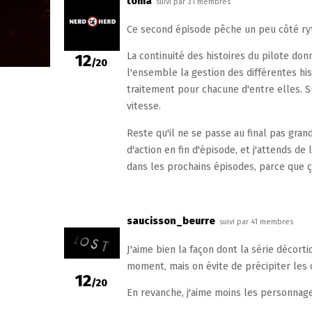
toma
suivi par 31 membres
Ce second épisode pêche un peu côté ry
La continuité des histoires du pilote don
12
/20
l'ensemble la gestion des différentes hi
traitement pour chacune d'entre elles. Su
vitesse.
Reste qu'il ne se passe au final pas gran
d'action en fin d'épisode, et j'attends d
dans les prochains épisodes, parce que 
saucisson_beurre
suivi par 41 membres
J'aime bien la façon dont la série décort
moment, mais on évite de précipiter les 
12
/20
En revanche, j'aime moins les personnag