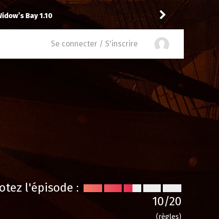
Vic24
recom
bott Elementary 2.14
Se connecter / S'inscrire
otez l'épisode :
10
/20
(règles)