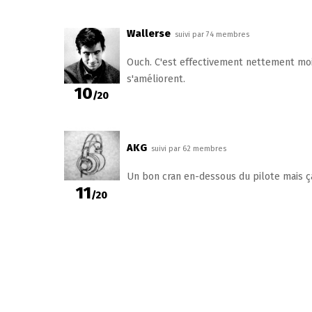
Wallerse
suivi par 74 membres
Ouch. C'est effectivement nettement moi
s'améliorent.
10
/20
AKG
suivi par 62 membres
Un bon cran en-dessous du pilote mais ç
11
/20