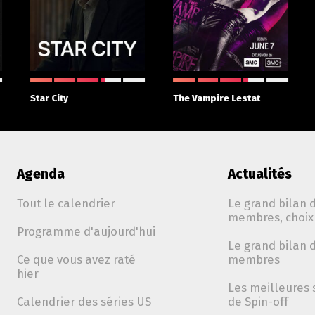
Star City
The Vampire Lestat
Agenda
Actualités
Tout le calendrier
Le grand bilan d
membres, choix 
Programme d'aujourd'hui
Le grand bilan d
Ce que vous avez raté
membres
hier
Les meilleures 
Calendrier des séries US
de Spin-off