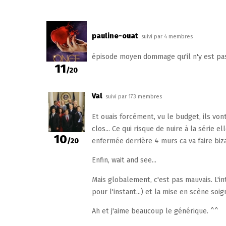
pauline-ouat
suivi par 4 membres
épisode moyen dommage qu'il n'y est pas
11
/20
Val
suivi par 173 membres
Et ouais forcément, vu le budget, ils vo
clos... Ce qui risque de nuire à la série 
10
/20
enfermée derrière 4 murs ca va faire biz
Enfin, wait and see...
Mais globalement, c'est pas mauvais. L'in
pour l'instant...) et la mise en scène soig
Ah et j'aime beaucoup le générique. ^^