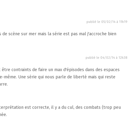
publié le
05/02/14 à 11h19
 de scène sur mer mais la série est pas mal j'accroche bien
publié le
04/02/14 à 12h38
nt être contraints de faire un max d'épisodes dans des espaces
elle-même. Une série qui nous parle de liberté mais qui reste
arre.
terprétation est correcte, il y a du cul, des combats (trop peu
née.