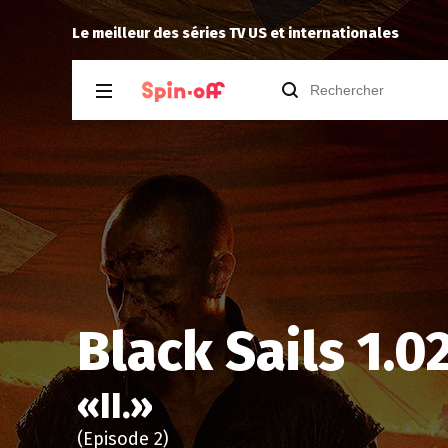
0
Puda
a laissé un commentai
Le meilleur des séries TV US et internationales
Black Sails 1.0
«
II.
»
(Episode 2)