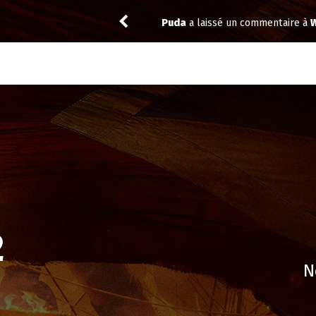
re à
Widow’s Bay 1.10
toma
a noté
12
à
Ab
2
N