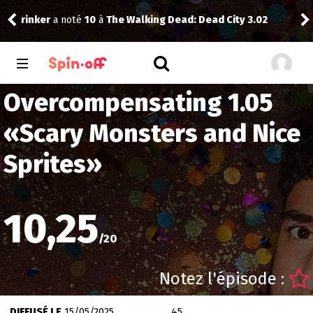
rinker
a noté
10
à
The Walking Dead: Dead City 3.02
Kid
Overcompensating 1.05
«
Scary Monsters and Nice
Sprites
»
10,25
/
20
Notez l'épisode :
DIFFUSÉ LE
15/05/2025
45