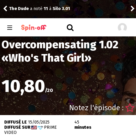
The Dude
a noté
11
à
Silo 3.01
Reis
Overcompensating 1.02
«
Who's That Girl
»
10,80
/
20
Notez l'épisode :
DIFFUSÉ LE
15/05/2025
45
DIFFUSÉ SUR
PRIME
minutes
VIDEO