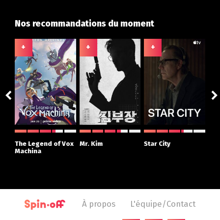
Nos recommandations du moment
+
+
+
+
The Legend of Vox
Mr. Kim
Star City
The
Machina
À propos
L'équipe/Contact