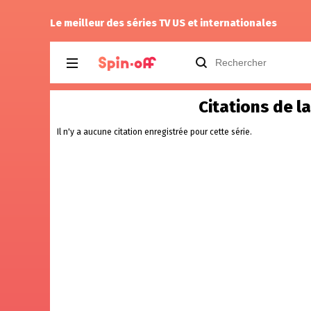
nventing Anna
Reisei
a n
Le meilleur des séries TV US et internationales
Citations de l
Il n'y a aucune citation enregistrée pour cette série.