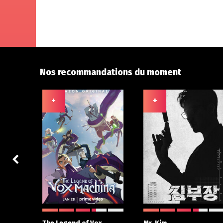
Nos recommandations du moment
+
+
 With
The Legend of Vox
Mr. Kim