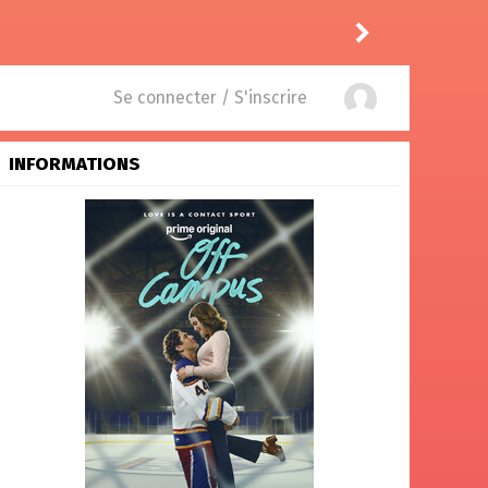
bol
a noté
11
à
Trying 5.05
Se connecter / S'inscrire
INFORMATIONS