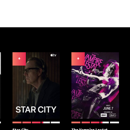
+
+
Star City
The Vampire Lestat