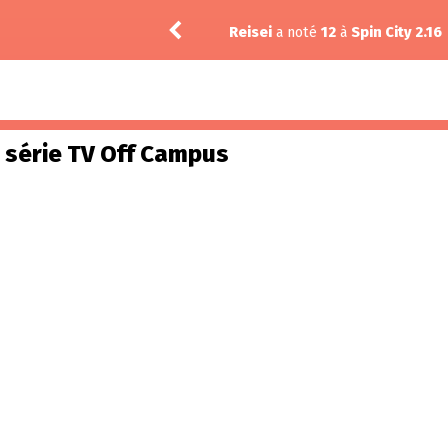
oté
12
à
Spin City 2.16
Thi
a série TV Off Campus