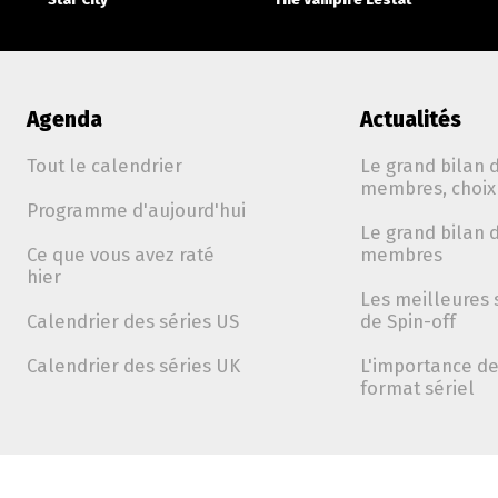
Agenda
Actualités
Tout le calendrier
Le grand bilan d
membres, choix 
Programme d'aujourd'hui
Le grand bilan d
Ce que vous avez raté
membres
hier
Les meilleures 
Calendrier des séries US
de Spin-off
Calendrier des séries UK
L'importance de 
format sériel