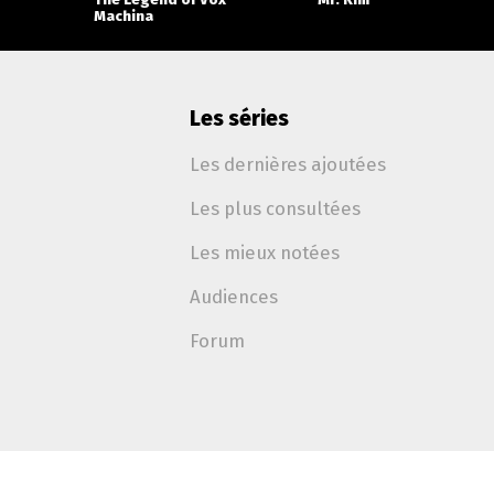
Machina
Les séries
Les dernières ajoutées
Les plus consultées
Les mieux notées
Audiences
Forum