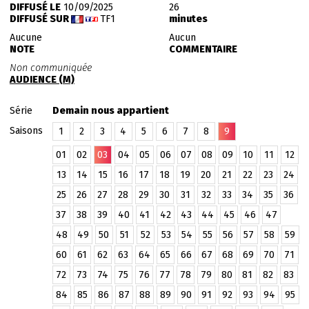
DIFFUSÉ LE
10/09/2025
26
DIFFUSÉ SUR
TF1
minutes
Aucune
Aucun
NOTE
COMMENTAIRE
Non communiquée
AUDIENCE (M)
Série
Demain nous appartient
Saisons
1
2
3
4
5
6
7
8
9
01
02
03
04
05
06
07
08
09
10
11
12
13
14
15
16
17
18
19
20
21
22
23
24
25
26
27
28
29
30
31
32
33
34
35
36
37
38
39
40
41
42
43
44
45
46
47
48
49
50
51
52
53
54
55
56
57
58
59
60
61
62
63
64
65
66
67
68
69
70
71
72
73
74
75
76
77
78
79
80
81
82
83
84
85
86
87
88
89
90
91
92
93
94
95