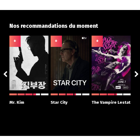
Nos recommandations du moment
+
+
+
+
ght
Mr. Kim
Star City
The Vampire Lestat
Su
r