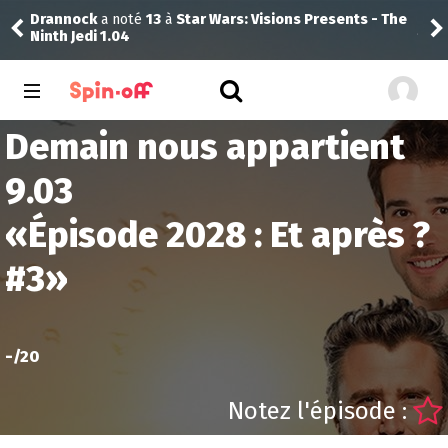
Drannock
a noté
13
à
Star Wars: Visions Presents - The
Jej
Ninth Jedi 1.04
Demain nous appartient
9.03
«
Épisode 2028 : Et après ?
#3
»
-
/20
Notez l'épisode :